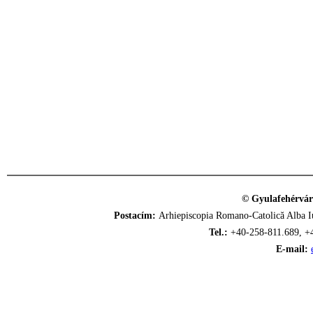
© Gyulafehérvár
Postacím:
Arhiepiscopia Romano-Catolică Alba Iu
Tel.:
+40-258-811.689, +
E-mail: