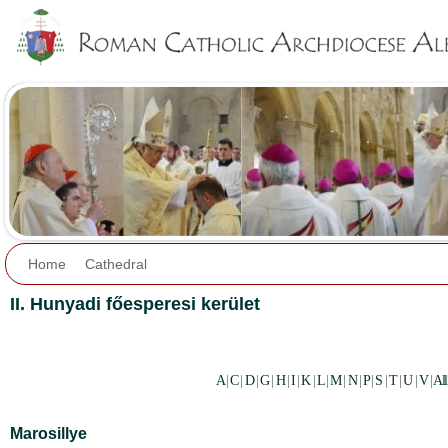
Jump to navigation
Home
Cathedral
II. Hunyadi főesperesi kerület
A
|
C
|
D
|
G
|
H
|
I
|
K
|
L
|
M
|
N
|
P
|
S
|
T
|
U
|
V
|
All
Marosillye