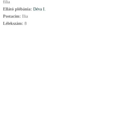
filia
Ellátó plébánia:
Déva I.
Postacím:
Ilia
Lélekszám:
8