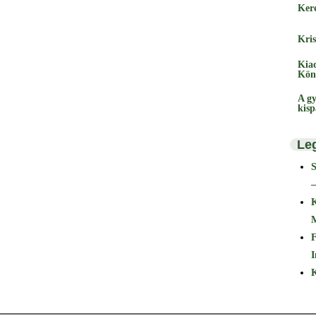
Ker
Kris
Kia
Kön
A gy
kis
Le
–
F
I
K