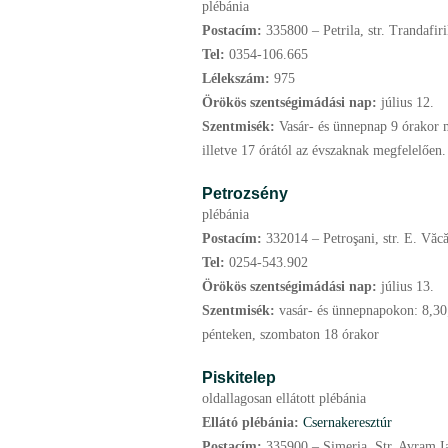
plébánia
Postacím:
335800 – Petrila, str. Trandafiri
Tel:
0354-106.665
Lélekszám:
975
Örökös szentségimádási nap:
július
12.
Szentmisék:
Vasár- és ünnepnap 9 órakor 
illetve 17 órától az évszaknak megfelelően.
Petrozsény
plébánia
Postacím:
332014 – Petroşani, str. E. Văcă
Tel:
0254-543.902
Örökös szentségimádási nap:
július
13.
Szentmisék:
vasár- és ünnepnapokon: 8,30;
pénteken, szombaton 18 órakor
Piskitelep
oldallagosan ellátott plébánia
Ellátó plébánia:
Csernakeresztúr
Postacím:
335900 – Simeria, Str. Avram Ia