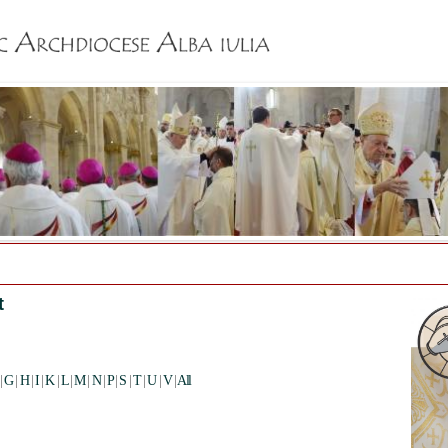
Jump to navigation
t
|
G
|
H
|
I
|
K
|
L
|
M
|
N
|
P
|
S
|
T
|
U
|
V
|
All