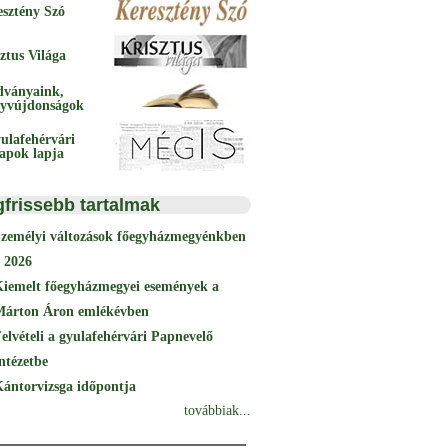
esztény Szó
ztus Világa
dványaink,
yvújdonságok
ulafehérvári
papok lapja
gfrissebb tartalmak
Személyi változások főegyházmegyénkben
 2026
Kiemelt főegyházmegyei események a
Márton Áron emlékévben
elvételi a gyulafehérvári Papnevelő
ntézetbe
ántorvizsga időpontja
továbbiak...