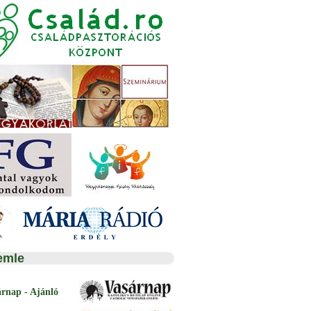
emle
árnap - Ajánló