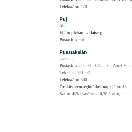
Lélekszám:
170
Puj
filia
Ellátó plébánia:
Hátszeg
Postacím:
Pui
Pusztakalán
plébánia
Postacím:
335300 – Călan, str. Aurel Vlaic
Tel:
0254-731.581
Lélekszám:
500
Örökös szentségimádási nap:
július
15.
Szentmisék:
vasárnap 10,30 órakor, ünnep