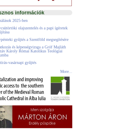
sznos információk
álások 2025-ben
csütörtöki olajszentelés és a papi ígéretek
jítása
pénteki gyűjtés a Szentföld megsegítésére
atkozás és képességvizsga a Gróf Majláth
táv Károly Római Katolikus Teológiai
eumba
tírás-vasárnapi gyűjtés
More...