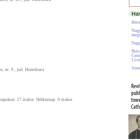
Ha
Bérm
Nagy
megú
Nagy
Beir
Gusz
Líc
Szen
u, nr. 9., jud. Hunedoara
napokon: 17 órakor. Hétköznap: 9 órakor