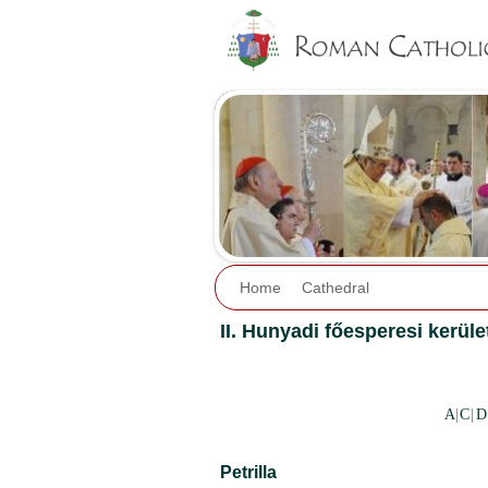
Home
Cathedral
II. Hunyadi főesperesi kerüle
A
|
C
|
D
Petrilla