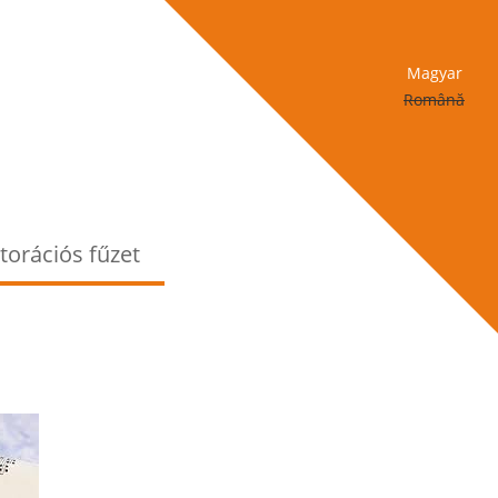
Magyar
Română
torációs fűzet