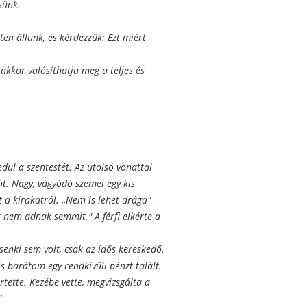
sünk.
en állunk, és kérdezzük: Ezt miért
, akkor valósíthatja meg a teljes és
edül a szentestét. Az utolsó vonattal
iút. Nagy, vágyódó szemei egy kis
 a kirakatról. ,,Nem is lehet drága" -
ért nem adnak semmit." A férfi elkérte a
 senki sem volt, csak az idős kereskedő.
is barátom egy rendkívüli pénzt talált.
rtette. Kezébe vette, megvizsgálta a
"