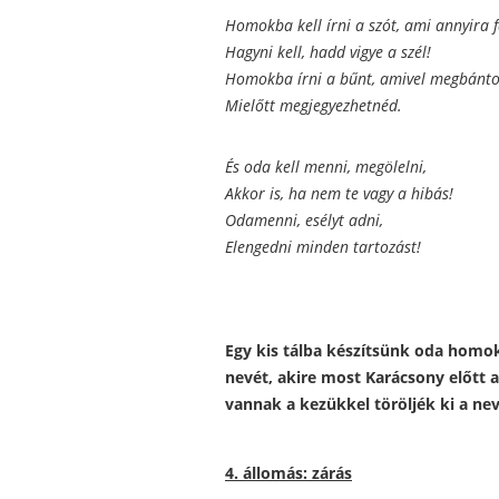
Homokba kell írni a szót, ami annyira f
Hagyni kell, hadd vigye a szél!
Homokba írni a bűnt, amivel megbánto
Mielőtt megjegyezhetnéd.
És oda kell menni, megölelni,
Akkor is, ha nem te vagy a hibás!
Odamenni, esélyt adni,
Elengedni minden tartozást!
Egy kis tálba készítsünk oda homok
nevét, akire most Karácsony előtt
vannak a kezükkel töröljék ki a ne
4. állomás: zárás