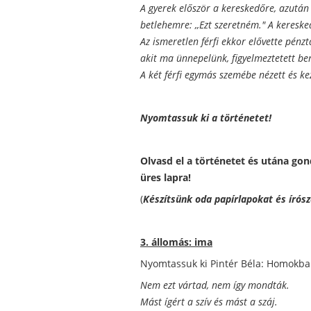
A gyerek először a kereskedőre, azután 
betlehemre: ,,Ezt szeretném." A keresk
Az ismeretlen férfi ekkor elővette pénzt
akit ma ünnepelünk, figyelmeztetett ben
A két férfi egymás szemébe nézett és ke
Nyomtassuk ki a történetet!
Olvasd el a történetet és utána go
üres lapra!
(
Készítsünk oda papírlapokat és írósz
3. állomás: ima
Nyomtassuk ki Pintér Béla: Homokba 
Nem ezt vártad, nem így mondták.
Mást ígért a szív és mást a száj.