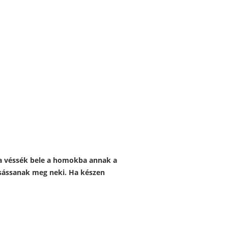
ána véssék bele a homokba annak a
csássanak meg neki. Ha készen