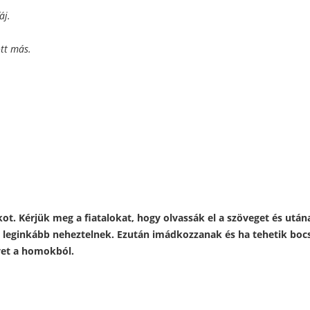
áj.
tt más.
ot. Kérjük meg a fiatalokat, hogy olvassák el a szöveget és ut
 a leginkább neheztelnek. Ezután imádkozzanak és ha tehetik bo
vet a homokból.