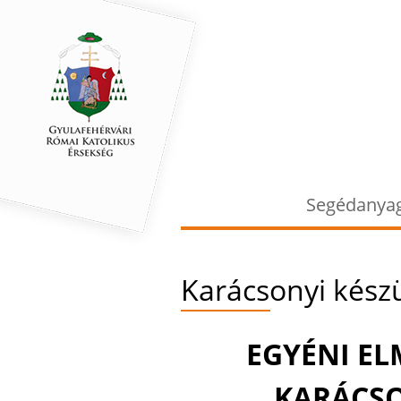
Segédanya
Karácsonyi készü
EGYÉNI EL
KARÁCS