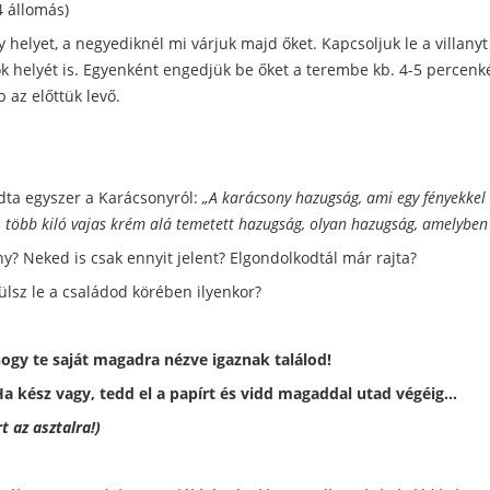
4 állomás)
elyet, a negyediknél mi várjuk majd őket. Kapcsoljuk le a villanyt 
ok helyét is. Egyenként engedjük be őket a terembe kb. 4-5 percenk
 az előttük levő.
ta egyszer a Karácsonyról:
„A karácsony hazugság, ami egy fényekkel t
, több kiló vajas krém alá temetett hazugság, olyan hazugság, amelyben 
ny? Neked is csak ennyit jelent? Elgondolkodtál már rajta?
lsz le a családod körében ilyenkor?
ahogy te saját magadra nézve igaznak találod!
. Ha kész vagy, tedd el a papírt és vidd magaddal utad végéig…
t az asztalra!)