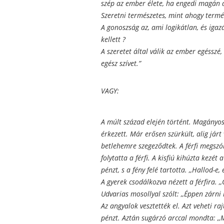
szép az ember élete, ha engedi magán á
Szeretni természetes, mint ahogy termés
A gonoszság az, ami logikátlan, és iga
kellett ?
A szeretet által válik az ember egésszé, 
egész szívet.”
VAGY:
A múlt század elején történt. Magányos f
érkezett. Már erősen szürkült, alig járt
betlehemre szegeződtek. A férfi megszólí
folytatta a férfi. A kisfiú kihúzta kezét
pénzt, s a fény felé tartotta. ,,Hallod-
A gyerek csodálkozva nézett a férfira. ,
Udvarias mosollyal szólt: ,,Éppen zárni 
Az angyalok vesztették el. Azt veheti ra
pénzt. Aztán sugárzó arccal mondta: ,,Mi