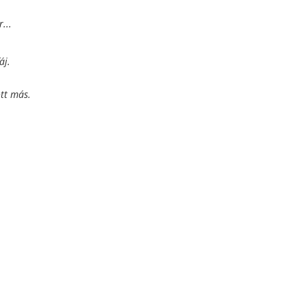
...
áj.
tt más.