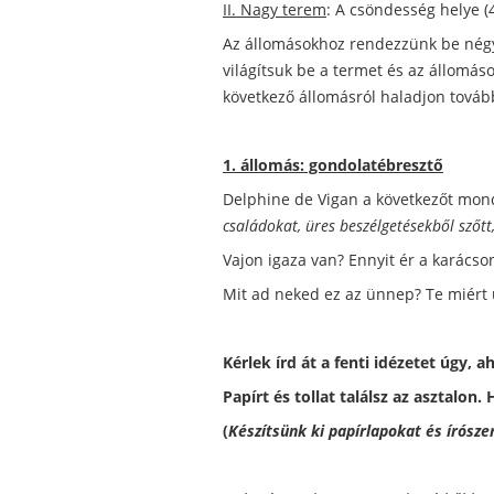
II. Nagy terem
: A csöndesség helye (
Az állomásokhoz rendezzünk be négy h
világítsuk be a termet és az állomás
következő állomásról haladjon tovább
1. állomás: gondolatébresztő
Delphine de Vigan a következőt mond
családokat, üres beszélgetésekből szőtt
Vajon igaza van? Ennyit ér a karácso
Mit ad neked ez az ünnep? Te miért ü
Kérlek írd át a fenti idézetet úgy, 
Papírt és tollat találsz az asztalon
(
Készítsünk ki papírlapokat és írószer