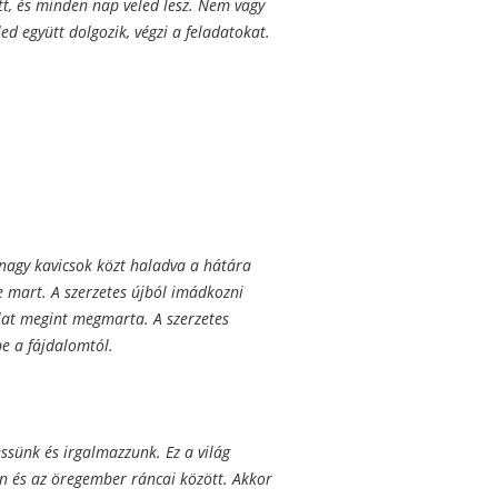
tt, és minden nap veled lesz. Nem vagy
ed együtt dolgozik, végzi a feladatokat.
 nagy kavicsok közt haladva a hátára
e mart. A szerzetes újból imádkozni
állat megint megmarta. A szerzetes
e a fájdalomtól.
ssünk és irgalmazzunk. Ez a világ
en és az öregember ráncai között. Akkor