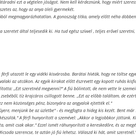
táradni ezt a végtelen jóságot. Nem kell kérdeznünk, hogy miért szeres
zetes az, hogy az anya öleli gyermekét.
zából megmagyarázhatatlan. A gonoszság titka, amely előtt néha döbbent
a szeretet által teljesedik ki. Ha tud egész szívvel , teljes erővel szeretni
érfi utazott le egy vidéki kisvárosba. Barátai hívták, hogy ne töltse egy
 valaki az utcákon. Az egyik kirakat előtt észrevett egy kopott ruhás kisf
totta: ,,Ezt szeretnéd megvenni?" A fiú bólintott, de nem vette le szemeit
 a zsebéből, tíz krajcáros csillogott benne. ,,Ezt az előbb találtam, de ez
e, ez nem közönséges pénz, bizonyára az angyalok ejtették el."
,Gyere, menjünk be az üzletbe" - és megfogta a hideg kis kezét. Bent már
készülök." A férfi hunyorított a szemével: ,,Akkor a legjobbkor jöttünk. K
jta, amit csak akar." Ezzel ismét ráhunyorított a kereskedőre, és az megé
csoda szerencse, te aztán jó fiú lehetsz. Válaszd ki hát, amit szeretnél.