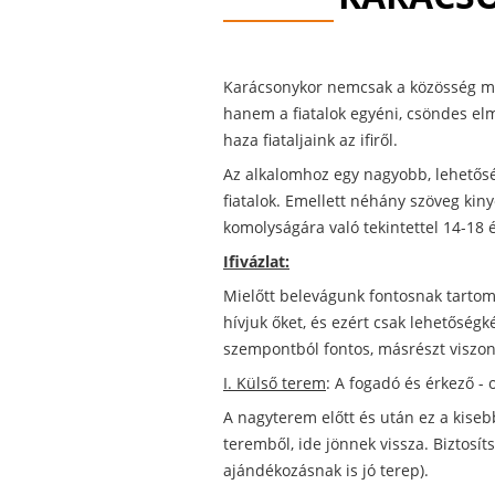
Karácsonykor nemcsak a közösség m
hanem a fiatalok egyéni, csöndes elm
haza fiataljaink az ifiről.
Az alkalomhoz egy nagyobb, lehetősé
fiatalok. Emellett néhány szöveg kiny
komolyságára való tekintettel 14-18 é
Ifivázlat:
Mielőtt belevágunk fontosnak tartom 
hívjuk őket, és ezért csak lehetőség
szempontból fontos, másrészt viszont
I. Külső terem
: A fogadó és érkező -
A nagyterem előtt és után ez a kisebb
teremből, ide jönnek vissza. Biztosít
ajándékozásnak is jó terep).