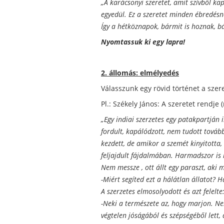
„A karácsonyi szeretet, amit szívből ka
egyedül. Ez a szeretet minden ébredésnél
Így a hétköznapok, bármit is hoznak, bá
Nyomtassuk ki egy lapra!
2. állomás: elmélyedés
Válasszunk egy rövid történet a szer
Pl.: Székely János: A szeretet rendje (
„Egy indiai szerzetes egy patakpartján 
fordult, kapálódzott, nem tudott tovább
kezdett, de amikor a szemét kinyitotta,
feljajdult fájdalmában. Harmadszor is
Nem messze , ott állt egy paraszt, aki
-Miért segíted ezt a hálátlan állatot? 
A szerzetes elmosolyodott és azt felelte
-Neki a természete az, hogy marjon. Ne
végtelen jóságából és szépségéből lett