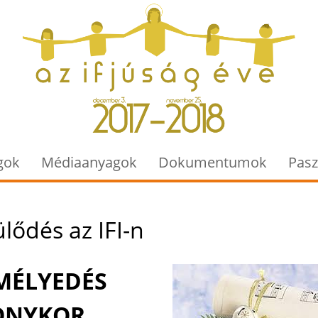
Jump to navigation
gok
Médiaanyagok
Dokumentumok
Pasz
lődés az IFI-n
MÉLYEDÉS
ONYKOR