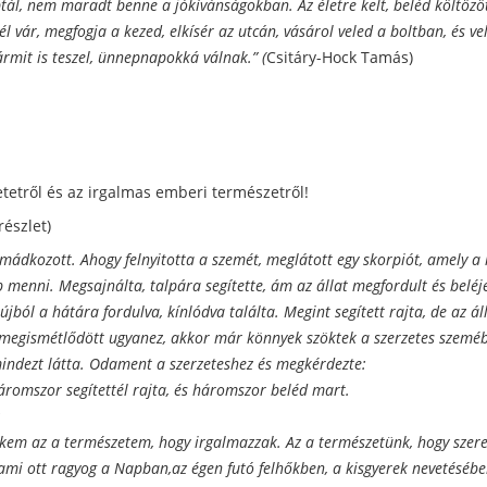
ptál, nem maradt benne a jókívánságokban. Az életre kelt, beléd költözö
 vár, megfogja a kezed, elkísér az utcán, vásárol veled a boltban, és vel
rmit is teszel, ünnepnapokká válnak.” (
Csitáry-Hock Tamás)
etetről és az irgalmas emberi természetről!
részlet)
imádkozott. Ahogy felnyitotta a szemét, meglátott egy skorpiót, amely a
 menni. Megsajnálta, talpára segítette, ám az állat megfordult és beléj
 újból a hátára fordulva, kínlódva találta. Megint segített rajta, de az 
 megismétlődött ugyanez, akkor már könnyek szöktek a szerzetes szeméb
 mindezt látta. Odament a szerzeteshez és megkérdezte:
Háromszor segítettél rajta, és háromszor beléd mart.
:
kem az a természetem, hogy irgalmazzak. Az a természetünk, hogy szere
, ami ott ragyog a Napban,az égen futó felhőkben, a kisgyerek nevetéséb