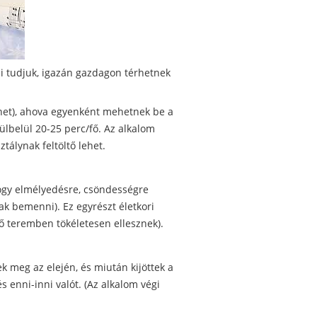
ni tudjuk, igazán gazdagon térhetnek
het), ahova egyenként mehetnek be a
rülbelül 20-25 perc/fő. Az alkalom
tálynak feltöltő lehet.
hogy elmélyedésre, csöndességre
ak bemenni). Ez egyrészt életkori
ső teremben tökéletesen ellesznek).
ek meg az elején, és miután kijöttek a
s enni-inni valót. (Az alkalom végi