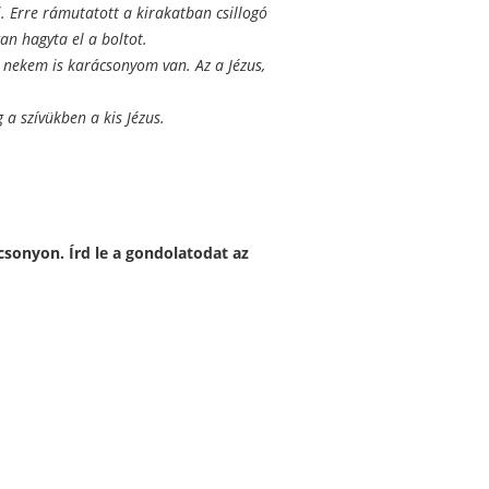
i. Erre rámutatott a kirakatban csillogó
an hagyta el a boltot.
te nekem is karácsonyom van. Az a Jézus,
 a szívükben a kis Jézus.
csonyon. Írd le a gondolatodat az