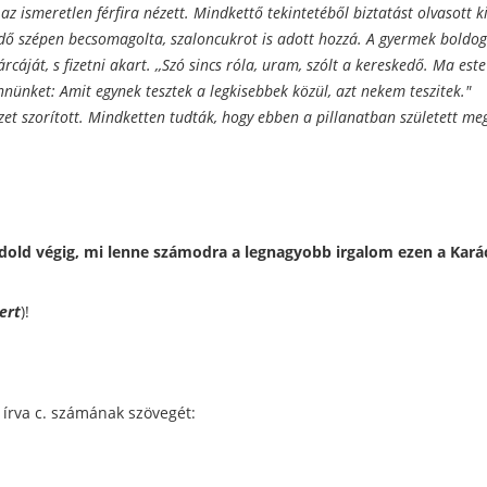
az ismeretlen férfira nézett. Mindkettő tekintetéből biztatást olvasott k
edő szépen becsomagolta, szaloncukrot is adott hozzá. A gyermek boldog
árcáját, s fizetni akart. ,,Szó sincs róla, uram, szólt a kereskedő. Ma es
nünket: Amit egynek tesztek a legkisebbek közül, azt nekem teszitek."
zet szorított. Mindketten tudták, hogy ebben a pillanatban született meg
ndold végig, mi lenne számodra a legnagyobb irgalom ezen a Kará
ert
)!
írva c. számának szövegét: