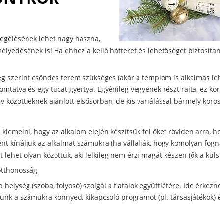
egélésének lehet nagy haszna,
élyedésének is! Ha ehhez a kellő hátteret és lehetőséget biztosíta
g szerint csöndes terem szükséges (akár a templom is alkalmas le
omtatva és egy tucat gyertya. Egyénileg vegyenek részt rajta, ez kö
v közöttieknek ajánlott elsősorban, de kis variálással bármely korosz
kiemelni, hogy az alkalom elején készítsük fel őket röviden arra, 
ként kínáljuk az alkalmat számukra (ha vállalják, hogy komolyan fogn
 lehet olyan közöttük, aki lelkileg nem érzi magát készen (ők a kül
 otthonosság
 helység (szoba, folyosó) szolgál a fiatalok együttlétére. Ide érkezn
sunk a számukra könnyed, kikapcsoló programot (pl. társasjátékok) é