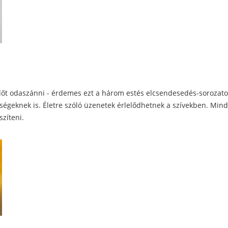
időt odaszánni - érdemes ezt a három estés elcsendesedés-sorozat
ségeknek is. Életre szóló üzenetek érlelődhetnek a szívekben. Min
szíteni.