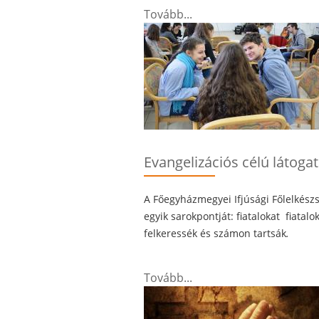
Tovább...
Evangelizációs célú látoga
A Főegyházmegyei Ifjúsági Főlelkészsé
egyik sarokpontját: fiatalokat fiata
felkeressék és számon tartsák
.
Tovább...