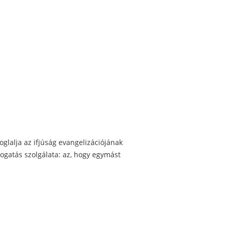
oglalja az ifjúság evangelizációjának
togatás szolgálata: az, hogy egymást