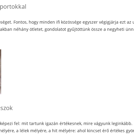
oportokkal
őséget. Fontos, hogy minden ifi közössége egyszer végigjárja ezt a
akban néhány ötletet, gondolatot gyűjtöttünk össze a negyheti ün
ászok
érképezi fel: mit tartunk igazán értékesnek, mire vágyunk leginkább
lyére, a lélek mélyére, a hit mélyére: ahol kincset érő értékes gy