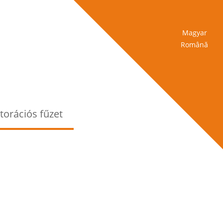
Magyar
Română
torációs fűzet