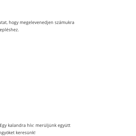
z utat, hogy megelevenedjen számukra
nepléshez.
. Egy kalandra hív: merüljünk együtt
öngyöket keresünk!