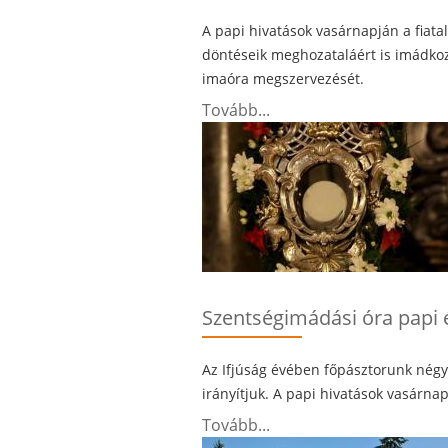
A papi hivatások vasárnapján a fiatal
döntéseik meghozataláért is imádkoz
imaóra megszervezését.
Tovább...
Szentségimádási óra papi é
Az Ifjúság évében főpásztorunk négy
irányítjuk. A papi hivatások vasárna
Tovább...