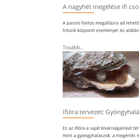
A nagyhét megélése ifi cs
A passio fontos megállásra ad lehet
hitünk központi eseménye! Az alábbi
Tovább...
Ifióra tervezet: Gyöngyhal
Ez az ifióra a saját kívánságainkat t
mint a gyöngyhalászok; a megértés mé