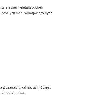
találásáért, életállapotbeli
amelyek inspirálhatják egy ilyen
egészének figyelmét az ifjúságra
át szervezhetünk.