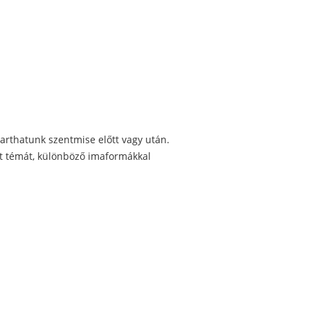
tarthatunk szentmise előtt vagy után.
ét témát, különböző imaformákkal