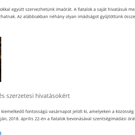
okkal együtt szervezhetünk imaórát. A fiatalok a saját hivatásuk meg
hatnak. Az alábbiakban néhány olyan imádságot gyűjtöttünk össze, 
s szerzetesi hivatásokért
 kiemelkedő fontosságú vasárnapot jelölt ki, amelyeken a közösség 
pján, 2018. április 22-én a fiatalok bevonásával szentségimádási ór