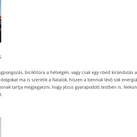
s
ngpongozás, biciklitúra a hétvégén, vagy csak egy rövid kirándulás 
lgokat ma is szeretik a fiatalok, hiszen a bennük lévő sok energiát 
osnak tartja megjegyezni, hogy Jézus gyarapodott testben is. Nekünk
t.