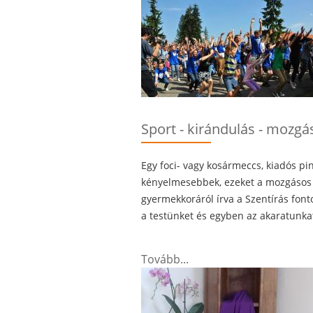
Sport - kirándulás - mozgá
Egy foci- vagy kosármeccs, kiadós pi
kényelmesebbek, ezeket a mozgásos do
gyermekkoráról írva a Szentírás font
a testünket és egyben az akaratunka
Tovább...