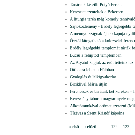
Tanárnak készült Potyó Ferenc
Keresztet szenteltek a Bekecsen
A liturgia terén még komoly tennival
Sajtóközlemény - Erdély legrégebbi 
A mennyországnak újabb kapuja nyíli
Ősztől látogatható a kolozsvári ferenc
Erdély legrégebbi templomát tárták fe
Búcsú a felújított templomban
Az Atyától kapjuk az erőt tetteinkhez
Otthonra leltek a Hálóban
Gyaloglás és lelkigyakorlat
Biciklivel Mária útján
Ferencesek és barátaik két keréken 
Keresztény tábor a magyar nyelv meg
Alkotómunkával örömet szerezni (Mik
Tízéves a Szent Kristóf kápolna
« első
‹ előző
…
122
123
P