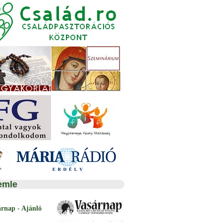
emle
árnap - Ajánló