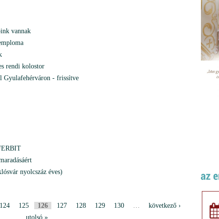
óink vannak
temploma
k
es rendi kolostor
l Gyulafehérváron - frissítve
– FERBIT
maradásáért
lósvár nyolcszáz éves)
124
125
126
127
128
129
130
…
következő ›
utolsó »