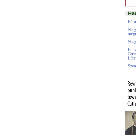
Ha
Bérm
Nagy
megú
Nagy
Beir
Gusz
Líc
Szen