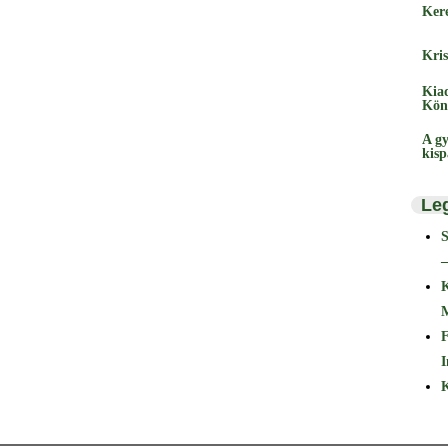
Ker
Kris
Kia
Kön
A gy
kis
Le
–
F
I
K