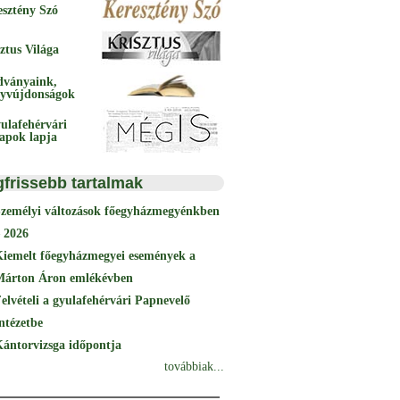
esztény Szó
ztus Világa
dványaink,
yvújdonságok
ulafehérvári
papok lapja
gfrissebb tartalmak
Személyi változások főegyházmegyénkben
 2026
Kiemelt főegyházmegyei események a
Márton Áron emlékévben
elvételi a gyulafehérvári Papnevelő
ntézetbe
ántorvizsga időpontja
továbbiak...