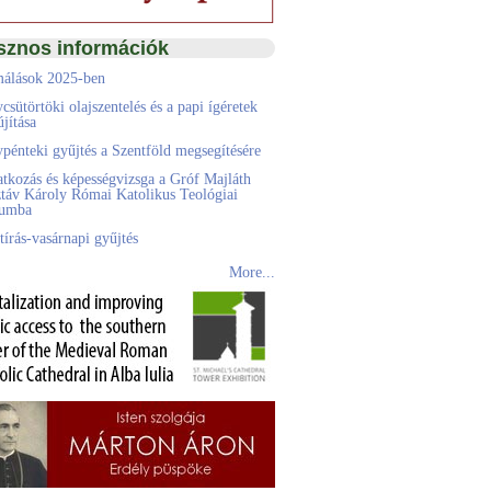
sznos információk
álások 2025-ben
csütörtöki olajszentelés és a papi ígéretek
jítása
pénteki gyűjtés a Szentföld megsegítésére
atkozás és képességvizsga a Gróf Majláth
táv Károly Római Katolikus Teológiai
eumba
tírás-vasárnapi gyűjtés
More...