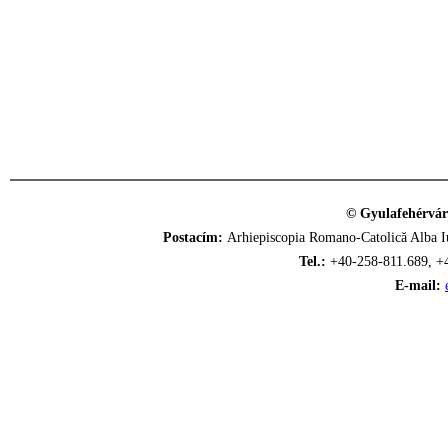
© Gyulafehérvár
Postacím:
Arhiepiscopia Romano-Catolică Alba Iu
Tel.:
+40-258-811.689, +
E-mail: