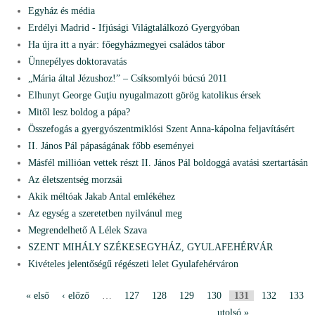
Egyház és média
Erdélyi Madrid - Ifjúsági Világtalálkozó Gyergyóban
Ha újra itt a nyár: főegyházmegyei családos tábor
Ünnepélyes doktoravatás
„Mária által Jézushoz!” – Csíksomlyói búcsú 2011
Elhunyt George Guţiu nyugalmazott görög katolikus érsek
Mitől lesz boldog a pápa?
Összefogás a gyergyószentmiklósi Szent Anna-kápolna feljavításért
II. János Pál pápaságának főbb eseményei
Másfél millióan vettek részt II. János Pál boldoggá avatási szertartásán
Az életszentség morzsái
Akik méltóak Jakab Antal emlékéhez
Az egység a szeretetben nyilvánul meg
Megrendelhető A Lélek Szava
SZENT MIHÁLY SZÉKESEGYHÁZ, GYULAFEHÉRVÁR
Kivételes jelentőségű régészeti lelet Gyulafehérváron
« első
‹ előző
…
127
128
129
130
131
132
133
P
utolsó »