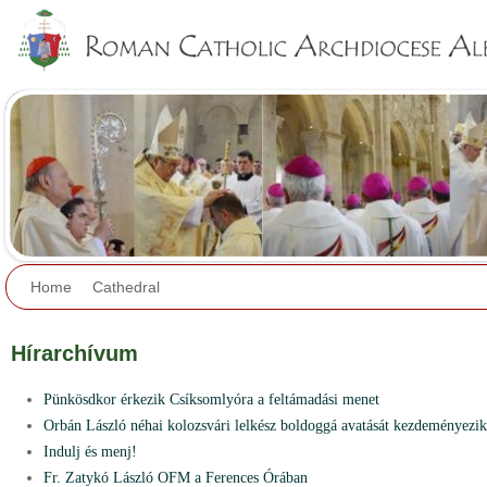
Jump to navigation
Home
Cathedral
Hírarchívum
Pünkösdkor érkezik Csíksomlyóra a feltámadási menet
Orbán László néhai kolozsvári lelkész boldoggá avatását kezdeményezik
Indulj és menj!
Fr. Zatykó László OFM a Ferences Órában