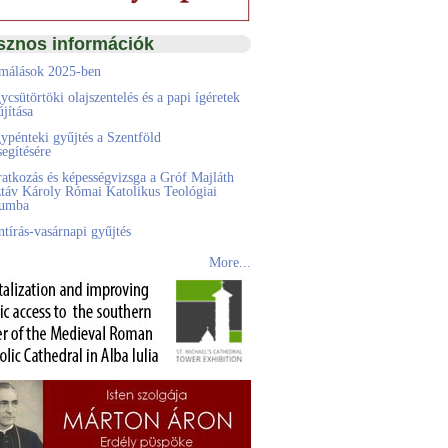
sznos információk
málások 2025-ben
ycsütörtöki olajszentelés és a papi ígéretek
jítása
ypénteki gyűjtés a Szentföld
egítésére
ratkozás és képességvizsga a Gróf Majláth
táv Károly Római Katolikus Teológiai
eumba
ntírás-vasárnapi gyűjtés
More...