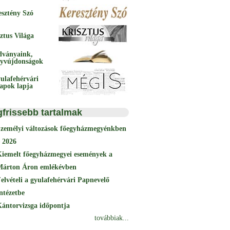
esztény Szó
ztus Világa
dványaink,
yvújdonságok
ulafehérvári
papok lapja
gfrissebb tartalmak
Személyi változások főegyházmegyénkben
 2026
Kiemelt főegyházmegyei események a
Márton Áron emlékévben
elvételi a gyulafehérvári Papnevelő
ntézetbe
ántorvizsga időpontja
továbbiak...