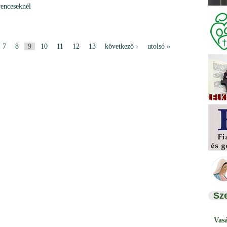
renceseknél
7
8
9
10
11
12
13
következő ›
utolsó »
Sz
Vas