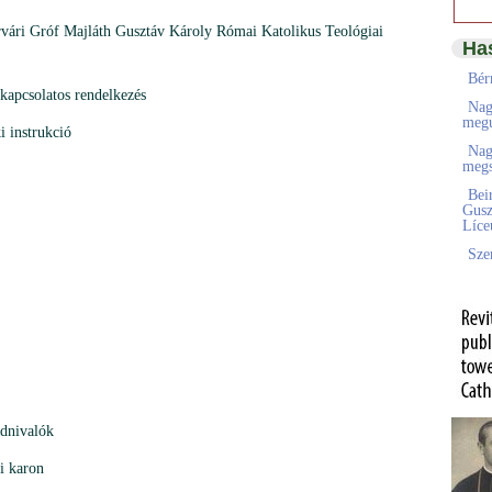
érvári Gróf Majláth Gusztáv Károly Római Katolikus Teológiai
Ha
Bér
kapcsolatos rendelkezés
Nag
megú
i instrukció
Nag
megs
Bei
Gusz
Líc
Sze
udnivalók
ai karon