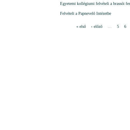
Egyetemi kollégiumi felvételi a brassói fe
Felvételi a Papnevelő Intézetbe
« első
‹ előző
…
5
6
P
a
g
e
s