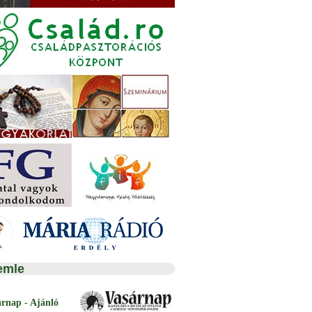
emle
árnap - Ajánló