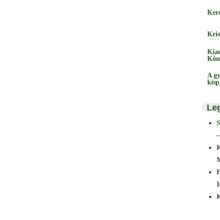
Ker
Kris
Kia
Kön
A gy
kis
Le
–
F
I
K