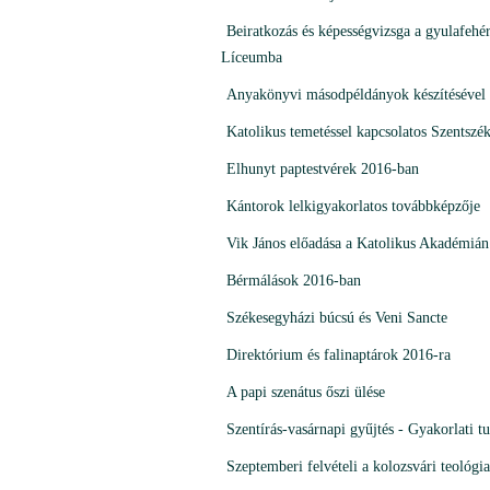
Beiratkozás és képességvizsga a gyulafeh
Líceumba
Anyakönyvi másodpéldányok készítésével 
Katolikus temetéssel kapcsolatos Szentszék
Elhunyt paptestvérek 2016-ban
Kántorok lelkigyakorlatos továbbképzője
Vik János előadása a Katolikus Akadémián
Bérmálások 2016-ban
Székesegyházi búcsú és Veni Sancte
Direktórium és falinaptárok 2016-ra
A papi szenátus őszi ülése
Szentírás-vasárnapi gyűjtés - Gyakorlati t
Szeptemberi felvételi a kolozsvári teológi