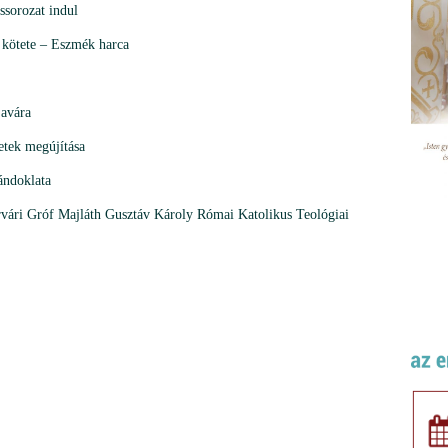
ssorozat indul
 kötete – Eszmék harca
javára
retek megújítása
ándoklata
érvári Gróf Majláth Gusztáv Károly Római Katolikus Teológiai