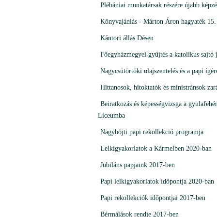
Plébániai munkatársak részére újabb képzé
Könyvajánlás - Márton Áron hagyaték 15.
Kántori állás Désen
Főegyházmegyei gyűjtés a katolikus sajtó 
Nagycsütörtöki olajszentelés és a papi ígé
Hittanosok, hitoktatók és ministránsok zar
Beiratkozás és képességvizsga a gyulafeh
Líceumba
Nagyböjti papi rekollekció programja
Lelkigyakorlatok a Kármelben 2020-ban
Jubiláns papjaink 2017-ben
Papi lelkigyakorlatok időpontja 2020-ban
Papi rekollekciók időpontjai 2017-ben
Bérmálások rendje 2017-ben