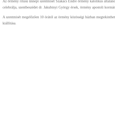
Az örmény rítusú ünnepi szentmisét Szakács Endre örmény katolikus általáno
celebrálja, szentbeszédet dr. Jakubinyi György érsek, örmény apostoli korm
A szentmisét megelőzően 10 órától az örmény közösségi házban megtekinthet
kiállítása.