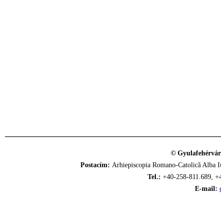
© Gyulafehérvár
Postacím:
Arhiepiscopia Romano-Catolică Alba Iu
Tel.:
+40-258-811.689, +
E-mail: