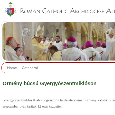
Jump to navigation
Home
Cathedral
Örmény búcsú Gyergyószentmiklóson
Gyergyószentmiklós Kisboldogasszony tiszteletére emelt örmény katolikus 
szeptember 5-én tartják 12 órai kezdettel.