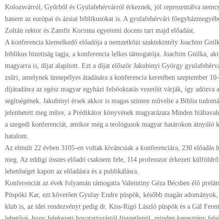
Kolozsvárról, Győrből és Gyulafehérvárról érkeznek, jól reprezentálva nem
hanem az európai és ázsiai biblikusokat is. A gyulafehérvári főegyházmegyé
Zoltán rektor és Zamfir Korinna egyetemi docens tart majd előadást.
A konferencia kiemelkedő előadója a nemzetközi szaktekintély Joachim Gnilk
biblikus bizottság tagja, a konferencia lelkes támogatója. Joachim Gnilka, ak
magyarra is, díjat alapított. Ezt a díjat először Jakubinyi György gyulafehérv
zsűri, amelynek ünnepélyes átadására a konferencia keretében szeptember 10-
díjátadásra az egész magyar egyházi felsőoktatás vezetőit várják, így adózva 
segítségének. Jakubinyi érsek akkor is magas szinten művelte a Biblia tudo
jelenhetett meg műve, a Prédikátor könyvének magyarázata Minden hiábavaló
a szegedi konferenciát, amikor még a teológusok magyar határokon átnyúló ka
hatalom.
Az elmúlt 22 évben 3105-en voltak kíváncsiak a konferenciára, 230 előadás ha
meg. Az eddigi összes előadó csaknem fele, 114 professzor érkezett külföldr
lehetőséget kapott az előadásra és a publikálásra.
Konferenciát az évek folyamán támogatta Valeintiny Géza Bécsben élő prelá
Püspöki Kar, ezt követően Gyulay Endre püspök, később magán adományok, t
klub is, az idei rendezvényt pedig dr. Kiss-Rigó László püspök és a Gál Fere
lehetővé, hogy felekezeti hovatartozástól függetlenül, minden keresztény fel