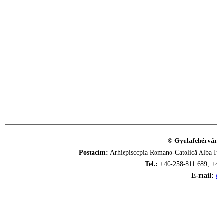
© Gyulafehérvár
Postacím:
Arhiepiscopia Romano-Catolică Alba Iu
Tel.:
+40-258-811.689, +
E-mail: