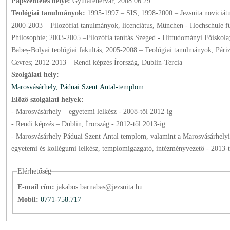
Papszentelés helye:
Gyulafehérvár, 2008.06.29
Teológiai tanulmányok:
1995-1997 – SIS; 1998-2000 – Jezsuita noviciátus, Szeged;
2000-2003 – Filozófiai tanulmányok, licenciátus, München - Hochschule f
Philosophie; 2003-2005 –Filozófia tanítás Szeged - Hittudományi Főiskola
Babeș-Bolyai teológiai fakultás; 2005-2008 – Teológiai tanulmányok, Páriz
Cevres; 2012-2013 – Rendi képzés Írország, Dublin-Tercia
Szolgálati hely:
Marosvásárhely, Páduai Szent Antal-templom
Előző szolgálati helyek:
- Marosvásárhely – egyetemi lelkész -
2008
-től
2012
-ig
- Rendi képzés – Dublin, Írország -
2012
-től
2013
-ig
- Marosvásárhely Páduai Szent Antal templom, valamint a Marosvásárhelyi
egyetemi és kollégumi lelkész, templomigazgató, intézményvezető -
2013
-
Elérhetőség
E-mail cím:
jakabos.barnabas@jezsuita.hu
Mobil:
0771-758.717