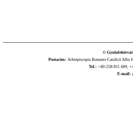
© Gyulafehérvár
Postacím:
Arhiepiscopia Romano-Catolică Alba Iu
Tel.:
+40-258-811.689, +
E-mail: