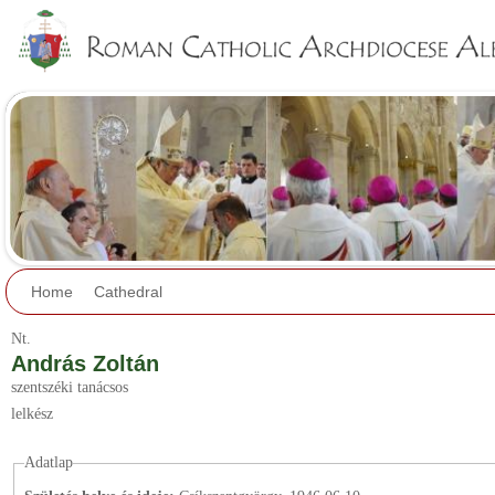
Jump to navigation
Home
Cathedral
Nt.
András Zoltán
szentszéki tanácsos
lelkész
Adatlap