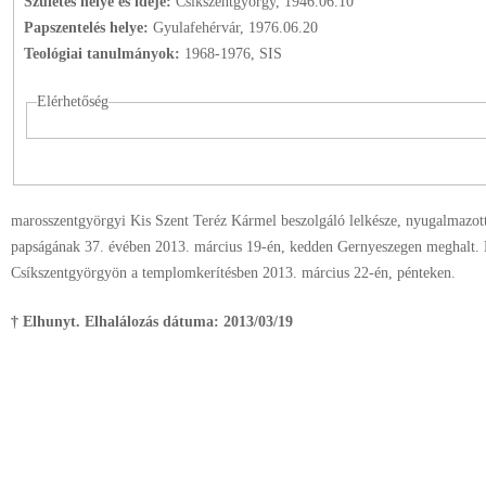
Születés helye és ideje:
Csíkszentgyörgy, 1946.06.10
Papszentelés helye:
Gyulafehérvár, 1976.06.20
Teológiai tanulmányok:
1968-1976, SIS
Elérhetőség
marosszentgyörgyi Kis Szent Teréz Kármel beszolgáló lelkésze, nyugalmazott 
papságának 37. évében 2013. március 19-én, kedden Gernyeszegen meghalt. E
Csíkszentgyörgyön a templomkerítésben 2013. március 22-én, pénteken.
† Elhunyt. Elhalálozás dátuma:
2013/03/19