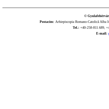
© Gyulafehérvár
Postacím:
Arhiepiscopia Romano-Catolică Alba Iu
Tel.:
+40-258-811.689, +
E-mail: