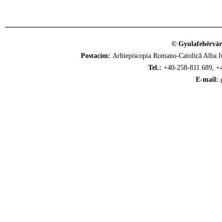
© Gyulafehérvár
Postacím:
Arhiepiscopia Romano-Catolică Alba Iu
Tel.:
+40-258-811.689, +
E-mail: