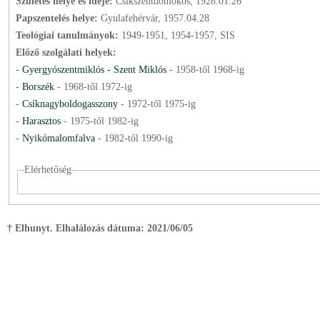
Születés helye és ideje:
Csíkszentdomokos, 1928.01.26
Papszentelés helye:
Gyulafehérvár, 1957.04.28
Teológiai tanulmányok:
1949-1951, 1954-1957, SIS
Előző szolgálati helyek:
-
Gyergyószentmiklós - Szent Miklós
-
1958
-től
1968
-ig
-
Borszék
-
1968
-től
1972
-ig
-
Csíknagyboldogasszony
-
1972
-től
1975
-ig
-
Harasztos
-
1975
-től
1982
-ig
-
Nyikómalomfalva
-
1982
-től
1990
-ig
Elérhetőség
† Elhunyt. Elhalálozás dátuma:
2021/06/05