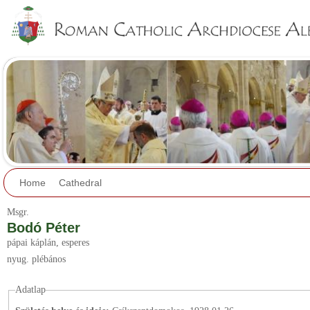
Jump to navigation
Home
Cathedral
Msgr.
Bodó Péter
pápai káplán
, esperes
nyug. plébános
Adatlap