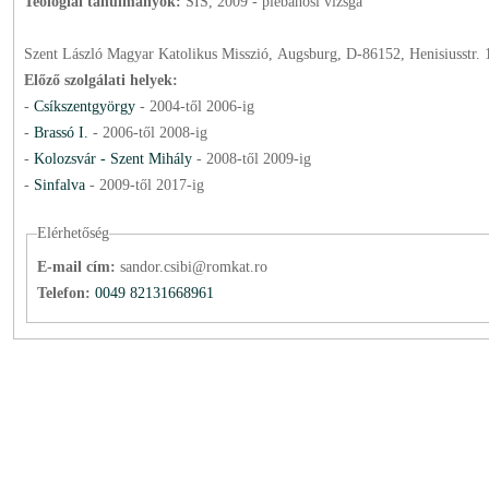
Teológiai tanulmányok:
SIS, 2009 - plébánosi vizsga
Szent László Magyar Katolikus Misszió, Augsburg, D-86152, Henisiusstr. 
Előző szolgálati helyek:
-
Csíkszentgyörgy
-
2004
-től
2006
-ig
-
Brassó I.
-
2006
-től
2008
-ig
-
Kolozsvár - Szent Mihály
-
2008
-től
2009
-ig
-
Sinfalva
-
2009
-től
2017
-ig
Elérhetőség
E-mail cím:
sandor.csibi@romkat.ro
Telefon:
0049 82131668961