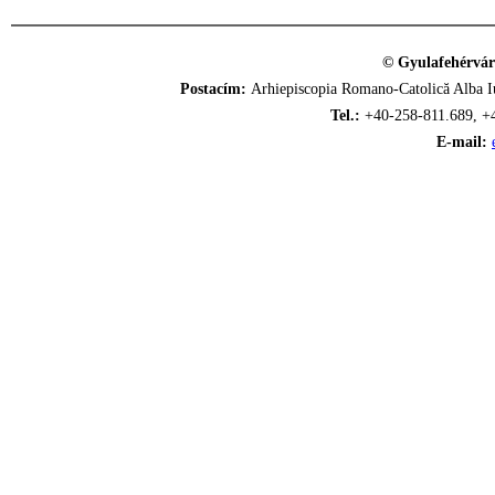
© Gyulafehérvár
Postacím:
Arhiepiscopia Romano-Catolică Alba Iu
Tel.:
+40-258-811.689, +
E-mail: