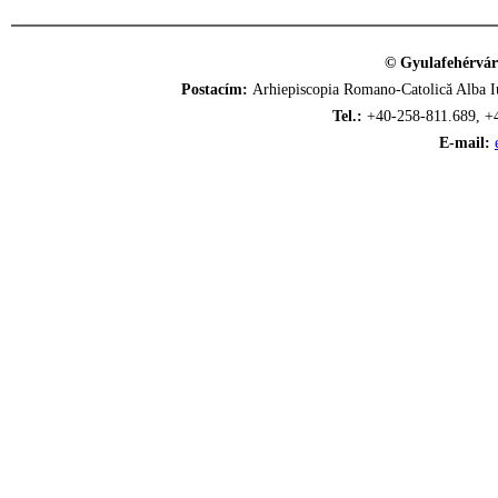
© Gyulafehérvár
Postacím:
Arhiepiscopia Romano-Catolică Alba Iu
Tel.:
+40-258-811.689, +
E-mail: