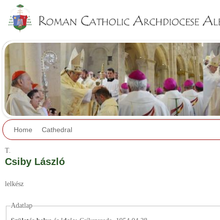
Jump to navigation
Home
Cathedral
T.
Csiby László
lelkész
Adatlap