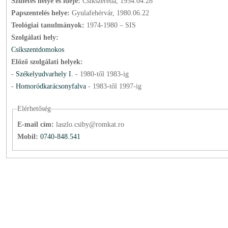
Születés helye és ideje:
Csíkszereda, 1954.04.28
Papszentelés helye:
Gyulafehérvár, 1980.06.22
Teológiai tanulmányok:
1974-1980 – SIS
Szolgálati hely:
Csíkszentdomokos
Előző szolgálati helyek:
-
Székelyudvarhely I.
-
1980
-től
1983
-ig
-
Homoródkarácsonyfalva
-
1983
-től
1997
-ig
Elérhetőség
E-mail cím:
laszlo.csiby@romkat.ro
Mobil:
0740-848.541