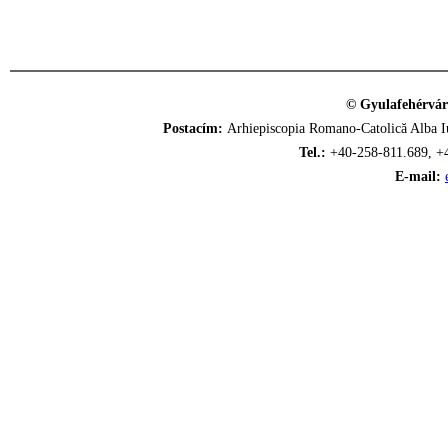
© Gyulafehérvár
Postacím:
Arhiepiscopia Romano-Catolică Alba Iu
Tel.:
+40-258-811.689, +
E-mail: