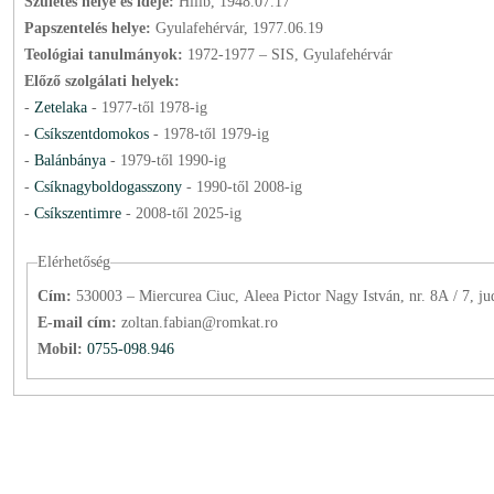
Születés helye és ideje:
Hilib, 1948.07.17
Papszentelés helye:
Gyulafehérvár, 1977.06.19
Teológiai tanulmányok:
1972-1977 – SIS, Gyulafehérvár
Előző szolgálati helyek:
-
Zetelaka
-
1977
-től
1978
-ig
-
Csíkszentdomokos
-
1978
-től
1979
-ig
-
Balánbánya
-
1979
-től
1990
-ig
-
Csíknagyboldogasszony
-
1990
-től
2008
-ig
-
Csíkszentimre
-
2008
-től
2025
-ig
Elérhetőség
Cím:
530003 – Miercurea Ciuc, Aleea Pictor Nagy István, nr. 8A / 7, ju
E-mail cím:
zoltan.fabian@romkat.ro
Mobil:
0755-098.946