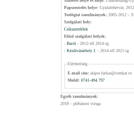
Születés helye és ideje:
Csíkmenaság-Újf
Papszentelés helye:
Gyulafehérvár, 201
Teológiai tanulmányok:
2005-2012 – S
Szolgálati hely:
Csíkszentlélek
Előző szolgálati helyek:
-
Barót
-
2012
-től
2014
-ig
-
Kézdivásárhely I.
-
2014
-től
2021
-ig
Elérhetőség
E-mail cím:
alajos.farkas@romkat.ro
Mobil:
0741-494.797
Egyéb tanulmányok:
2018 – plébánosi vizsga