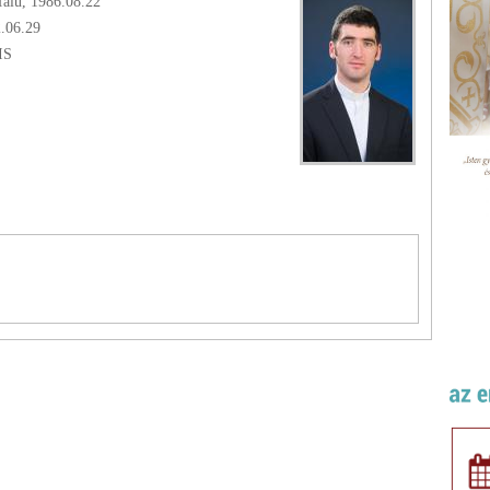
alu, 1986.08.22
2.06.29
IS