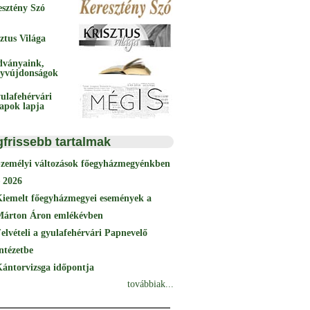
esztény Szó
ztus Világa
dványaink,
yvújdonságok
ulafehérvári
papok lapja
gfrissebb tartalmak
Személyi változások főegyházmegyénkben
 2026
Kiemelt főegyházmegyei események a
Márton Áron emlékévben
elvételi a gyulafehérvári Papnevelő
ntézetbe
ántorvizsga időpontja
továbbiak...