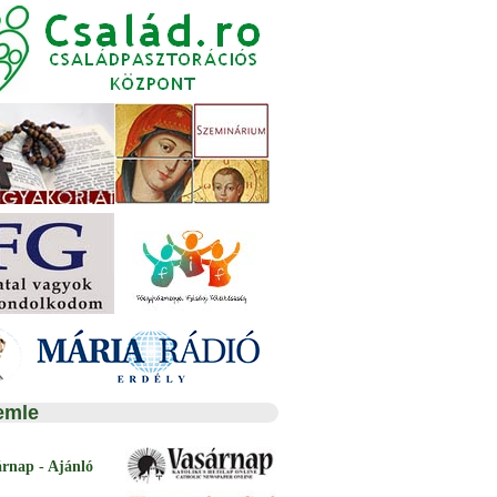
emle
árnap - Ajánló