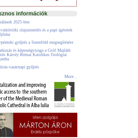
sznos információk
álások 2025-ben
csütörtöki olajszentelés és a papi ígéretek
jítása
pénteki gyűjtés a Szentföld megsegítésére
atkozás és képességvizsga a Gróf Majláth
táv Károly Római Katolikus Teológiai
eumba
tírás-vasárnapi gyűjtés
More...