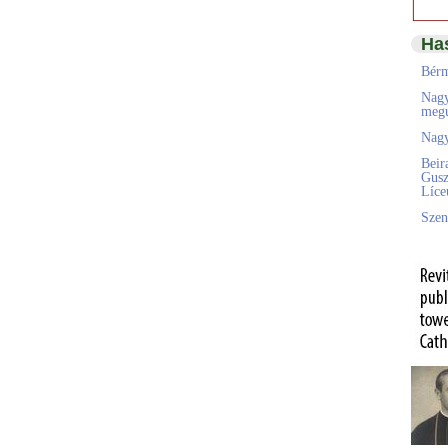
Ha
Bérm
Nagy
megú
Nagy
Beir
Gusz
Líc
Szen