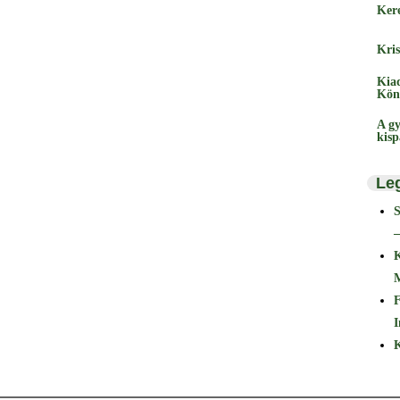
Ker
Kris
Kia
Kön
A gy
kis
Le
–
F
I
K