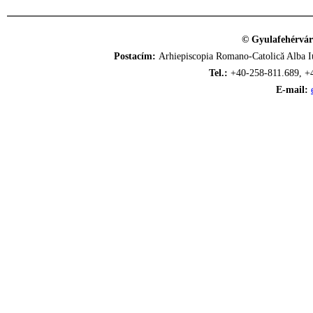
© Gyulafehérvár
Postacím:
Arhiepiscopia Romano-Catolică Alba Iu
Tel.:
+40-258-811.689, +
E-mail: