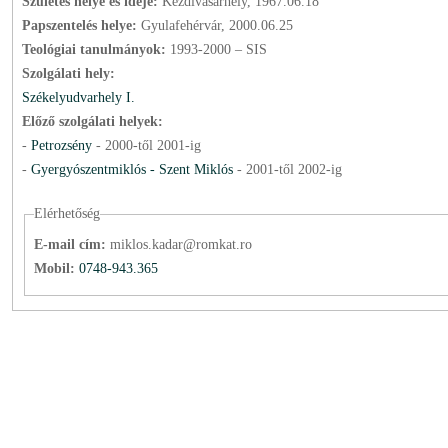
Születés helye és ideje:
Kézdivásárhely, 1967.06.18
Papszentelés helye:
Gyulafehérvár, 2000.06.25
Teológiai tanulmányok:
1993-2000 – SIS
Szolgálati hely:
Székelyudvarhely I.
Előző szolgálati helyek:
-
Petrozsény
-
2000
-től
2001
-ig
-
Gyergyószentmiklós - Szent Miklós
-
2001
-től
2002
-ig
Elérhetőség
E-mail cím:
miklos.kadar@romkat.ro
Mobil:
0748-943.365