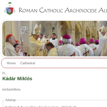
Jump to navigation
Home
Cathedral
Ft.
Kádár Miklós
kórházlelkész
Adatlap