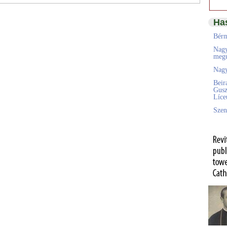
Ha
Bérm
Nagy
megú
Nagy
Beir
Gusz
Líc
Szen