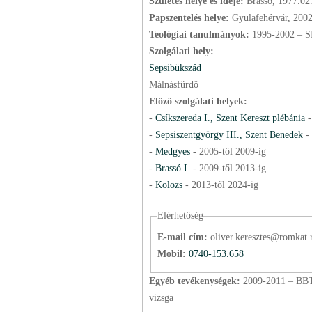
Születés helye és ideje:
Brassó, 1977.02
Papszentelés helye:
Gyulafehérvár, 200
Teológiai tanulmányok:
1995-2002 – S
Szolgálati hely:
Sepsibükszád
Málnásfürdő
Előző szolgálati helyek:
-
Csíkszereda I., Szent Kereszt plébánia
-
Sepsiszentgyörgy III., Szent Benedek
-
-
Medgyes
-
2005
-től
2009
-ig
-
Brassó I.
-
2009
-től
2013
-ig
-
Kolozs
-
2013
-től
2024
-ig
Elérhetőség
E-mail cím:
oliver.keresztes@romkat.
Mobil:
0740-153.658
Egyéb tevékenységek:
2009-2011 – BBTE
vizsga