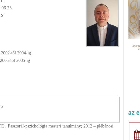
.14
2.06.23
IS
-
2002
-től
2004
-ig
2005
-től
2005
-ig
ro
 , Pasztorál-pszichológia mesteri tanulmány; 2012 – plébánosi