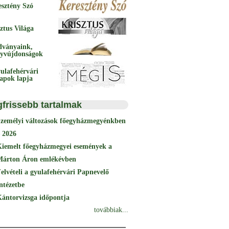
esztény Szó
ztus Világa
dványaink,
yvújdonságok
ulafehérvári
papok lapja
gfrissebb tartalmak
Személyi változások főegyházmegyénkben
 2026
Kiemelt főegyházmegyei események a
Márton Áron emlékévben
elvételi a gyulafehérvári Papnevelő
ntézetbe
ántorvizsga időpontja
továbbiak...