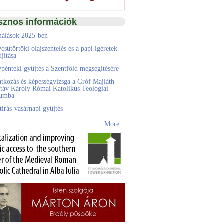
sznos információk
álások 2025-ben
csütörtöki olajszentelés és a papi ígéretek
jítása
pénteki gyűjtés a Szentföld megsegítésére
atkozás és képességvizsga a Gróf Majláth
táv Károly Római Katolikus Teológiai
eumba
tírás-vasárnapi gyűjtés
More...