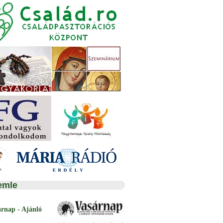
emle
árnap - Ajánló