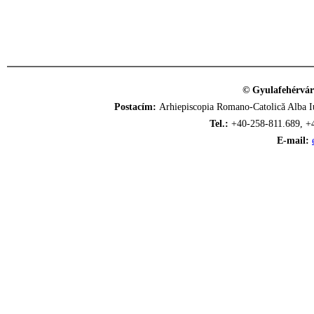
© Gyulafehérvár
Postacím:
Arhiepiscopia Romano-Catolică Alba Iu
Tel.:
+40-258-811.689, +
E-mail: