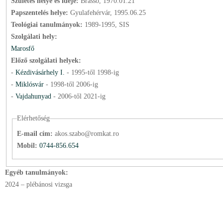
Születés helye és ideje:
Brassó, 1970.01.21
Papszentelés helye:
Gyulafehérvár, 1995.06.25
Teológiai tanulmányok:
1989-1995, SIS
Szolgálati hely:
Marosfő
Előző szolgálati helyek:
-
Kézdivásárhely I.
-
1995
-től
1998
-ig
-
Miklósvár
-
1998
-től
2006
-ig
-
Vajdahunyad
-
2006
-től
2021
-ig
Elérhetőség
E-mail cím:
akos.szabo@romkat.ro
Mobil:
0744-856.654
Egyéb tanulmányok:
2024 – plébánosi vizsga