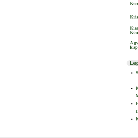
Ker
Kris
Kia
Kön
A gy
kis
Le
–
F
I
K