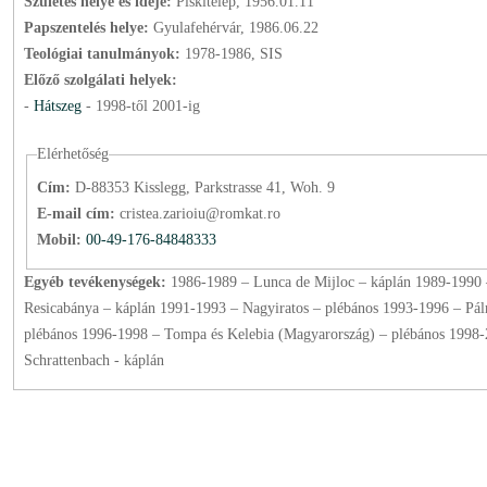
Születés helye és ideje:
Piskitelep, 1956.01.11
Papszentelés helye:
Gyulafehérvár, 1986.06.22
Teológiai tanulmányok:
1978-1986, SIS
Előző szolgálati helyek:
-
Hátszeg
-
1998
-től
2001
-ig
Elérhetőség
Cím:
D-88353 Kisslegg, Parkstrasse 41, Woh. 9
E-mail cím:
cristea.zarioiu@romkat.ro
Mobil:
00-49-176-84848333
Egyéb tevékenységek:
1986-1989 – Lunca de Mijloc – káplán 1989-1990 
Resicabánya – káplán 1991-1993 – Nagyiratos – plébános 1993-1996 – Pá
plébános 1996-1998 – Tompa és Kelebia (Magyarország) – plébános 1998-
Schrattenbach - káplán