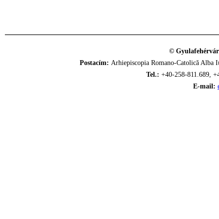
© Gyulafehérvár
Postacím:
Arhiepiscopia Romano-Catolică Alba Iu
Tel.:
+40-258-811.689, +
E-mail: