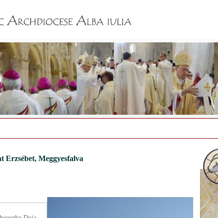
Jump to navigation
t Erzsébet, Meggyesfalva
heorghe Doja,