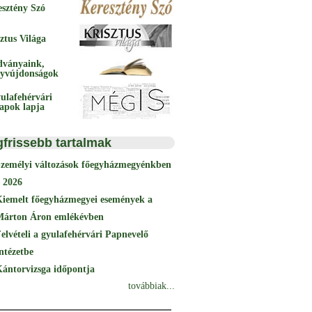
esztény Szó
ztus Világa
dványaink,
yvújdonságok
ulafehérvári
papok lapja
gfrissebb tartalmak
Személyi változások főegyházmegyénkben
 2026
Kiemelt főegyházmegyei események a
Márton Áron emlékévben
elvételi a gyulafehérvári Papnevelő
ntézetbe
ántorvizsga időpontja
továbbiak...