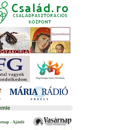
emle
árnap - Ajánló