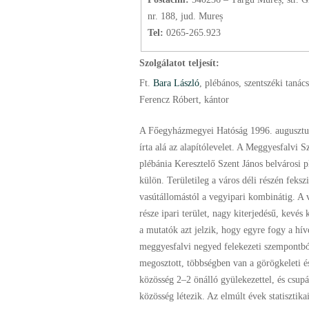
nr. 188, jud. Mureș
Tel:
0265-265.923
Szolgálatot teljesít:
Ft.
Bara László
, plébános
, szentszéki tanác
Ferencz Róbert, kántor
A Főegyházmegyei Hatóság 1996. augusztu
írta alá az alapítólevelet. A Meggyesfalvi S
plébánia Keresztelő Szent János belvárosi p
külön. Területileg a város déli részén feksz
vasútállomástól a vegyipari kombinátig. A 
része ipari terület, nagy kiterjedésű, kevés 
a mutatók azt jelzik, hogy egyre fogy a hí
meggyesfalvi negyed felekezeti szempontb
megosztott, többségben van a görögkeleti é
közösség 2–2 önálló gyülekezettel, és csup
közösség létezik. Az elmúlt évek statisztika