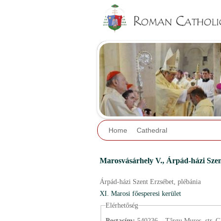
Home
Cathedral
Marosvásárhely V.,
Árpád-házi Szen
Árpád-házi Szent Erzsébet,
plébánia
XI. Marosi főesperesi kerület
Elérhetőség
Postacím:
540236 – Târgu Mureș, str. G