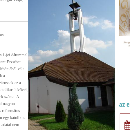
sos
s 1-jei dátummal
zent Erzsébet
lébániából vált
ik a
városnak ez a
katolikus hívővel,
vek száma. A
ól nagyon
s református
án egy katolikus
i adatai nem