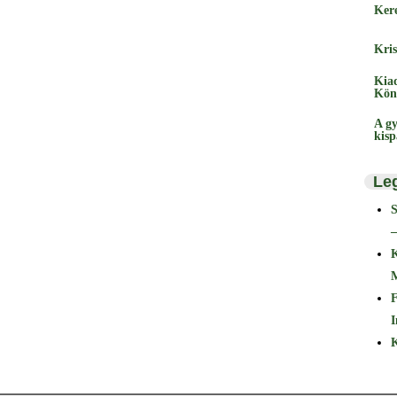
Ker
Kris
Kia
Kön
A gy
kis
Le
–
F
I
K