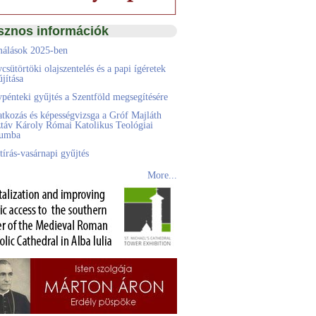
sznos információk
álások 2025-ben
csütörtöki olajszentelés és a papi ígéretek
jítása
pénteki gyűjtés a Szentföld megsegítésére
atkozás és képességvizsga a Gróf Majláth
táv Károly Római Katolikus Teológiai
eumba
tírás-vasárnapi gyűjtés
More...