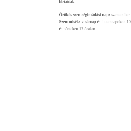
biztatóak.
Örökös szentségimádási nap:
szeptember
Szentmisék:
vasárnap és ünnepnapokon 10,
és pénteken 17 órakor