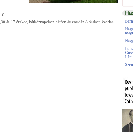
Ha
10.
Bérm
30 és 17 órakor, hétköznapokon hétfon és szerdán 8 órakor, kedden
Nagy
megú
Nagy
Beir
Gusz
Líc
Szen