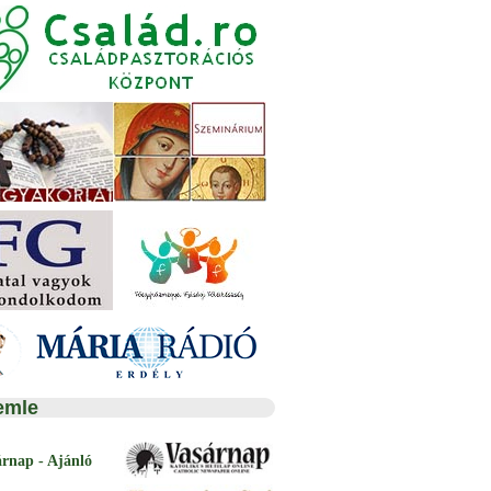
emle
árnap - Ajánló