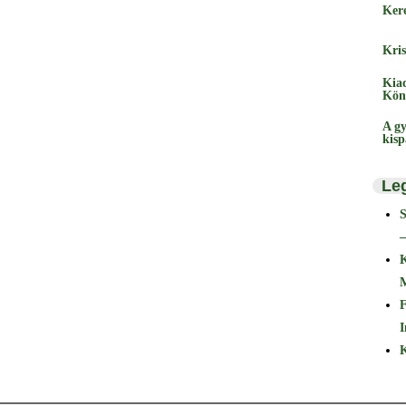
Ker
Kris
Kia
Kön
A gy
kis
Le
–
F
I
K