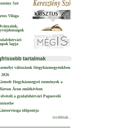
esztény Szó
ztus Világa
dványaink,
yvújdonságok
ulafehérvári
papok lapja
gfrissebb tartalmak
Személyi változások főegyházmegyénkben
 2026
Kiemelt főegyházmegyei események a
Márton Áron emlékévben
elvételi a gyulafehérvári Papnevelő
ntézetbe
ántorvizsga időpontja
továbbiak...