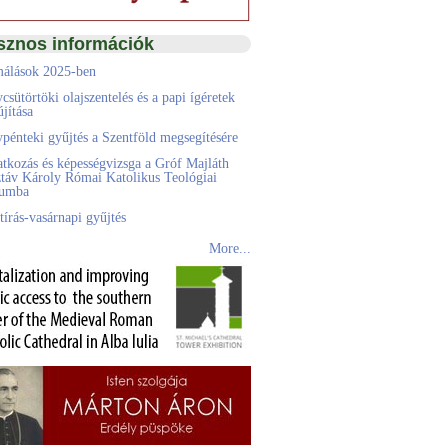
sznos információk
álások 2025-ben
csütörtöki olajszentelés és a papi ígéretek
jítása
pénteki gyűjtés a Szentföld megsegítésére
atkozás és képességvizsga a Gróf Majláth
táv Károly Római Katolikus Teológiai
eumba
tírás-vasárnapi gyűjtés
More...