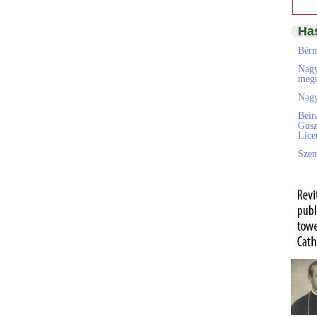
Ha
Bérm
Nagy
megú
Nagy
Beir
Gusz
Líc
Szen