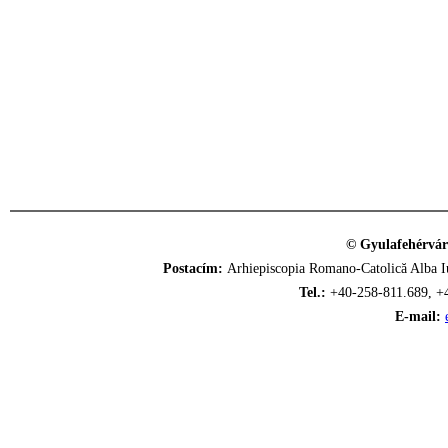
© Gyulafehérvár
Postacím:
Arhiepiscopia Romano-Catolică Alba Iu
Tel.:
+40-258-811.689, +
E-mail: