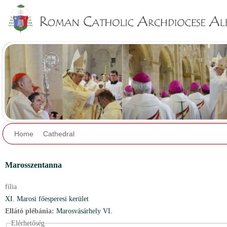
Jump to navigation
Home
Cathedral
Marosszentanna
filia
XI. Marosi főesperesi kerület
Ellátó plébánia:
Marosvásárhely VI.
Elérhetőség