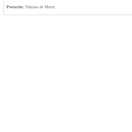
Postacím:
Sântana de Mureș