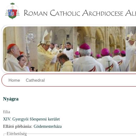
Jump to navigation
Home
Cathedral
Nyágra
filia
XIV. Gyergyói főesperesi kerület
Ellátó plébánia:
Gödemesterháza
Elérhetőség