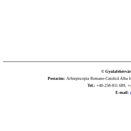
© Gyulafehérvár
Postacím:
Arhiepiscopia Romano-Catolică Alba Iu
Tel.:
+40-258-811.689, +
E-mail: