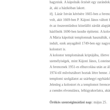
hagyniuk. A kápolnák őrzését egy zarándok
át, aki a házikóban lakott.
ifj. Lázár István kérésére 1665-ben a feren
volt, akit 1669-ben P. Kájoni János váltott 
és az összeomláshoz közelálló zárdát alapjá
házfőnök 1690-ben kezdte építtetni. A kolos
A Mária kápolnát templomnak használták, m
indult, ezek anyagából 1749-ben egy nagyo
kolostort is.
A kolostor templomának kriptájába, illetve 
személyiségek, mint Kájoni János, Lostein
A ferencesek 1951-es elhurcolása után az ál
1974-től művésztábort hoztak létre benne. 
templomi szolgálatot az szárhegyi egyházkö
Jelenleg a kolostort és a templomot ference
a csendes elvonulásra, lelkigyakorlatra, ak
Örökös szentségimádási nap:
május
25.