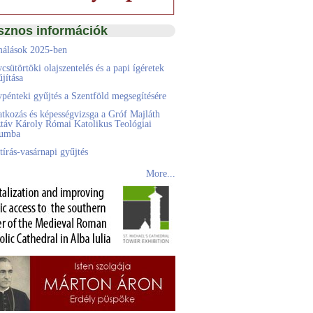
sznos információk
álások 2025-ben
csütörtöki olajszentelés és a papi ígéretek
jítása
pénteki gyűjtés a Szentföld megsegítésére
atkozás és képességvizsga a Gróf Majláth
táv Károly Római Katolikus Teológiai
eumba
tírás-vasárnapi gyűjtés
More...