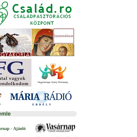
emle
árnap - Ajánló