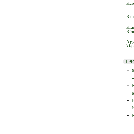
Ker
Kris
Kia
Kön
A gy
kis
Le
–
F
I
K