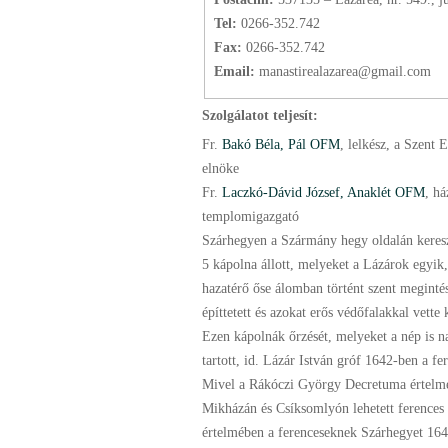
Tel:
0266-352.742
Fax:
0266-352.742
Email:
manastirealazarea@gmail.com
Szolgálatot teljesít:
Fr.
Bakó Béla, Pál OFM
, lelkész, a Szent 
elnöke
Fr.
Laczkó-Dávid József, Anaklét OFM
, h
templomigazgató
Szárhegyen a Szármány hegy oldalán keresz
5 kápolna állott, melyeket a Lázárok egyi
hazatérő őse álomban történt szent meginté
építtetett és azokat erős védőfalakkal vette
Ezen kápolnák őrzését, melyeket a nép is na
tartott, id. Lázár István gróf 1642-ben a fe
Mivel a Rákóczi György Decretuma értelm
Mikházán és Csíksomlyón lehetett ferences
értelmében a ferenceseknek Szárhegyet 164