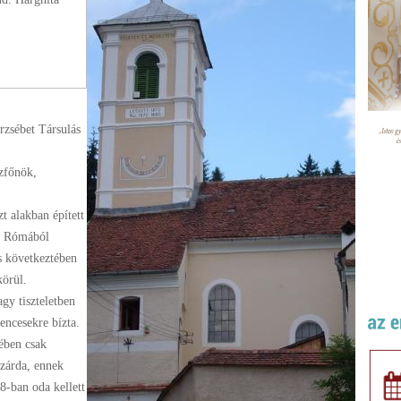
Erzsébet Társulás
ázfőnök
,
t alakban épített
k, Rómából
s következtében
 körül.
gy tiszteletben
rencesekre bízta.
ében csak
 zárda, ennek
8-ban oda kellett