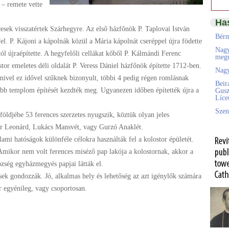
 – remete vette
Ha
cesek visszatértek Szárhegyre. Az első házfőnök P. Taplovai István
Bérm
fel. P. Kájoni a kápolnák közül a Mária kápolnát cseréppel újra födette
Nagy
tól újraépítette. A hegyfelőli cellákat kőből P. Kálmándi Ferenc
megú
tor emeletes déli oldalát P. Veress Dániel házfőnök építette 1712-ben.
Nagy
ivel ez idővel szűknek bizonyult, többi 4 pedig régen romlásnak
Beir
bb templom építését kezdték meg. Ugyanezen időben építették újra a
Gusz
Líc
Szen
földjébe 53 ferences szerzetes nyugszik, köztük olyan jeles
er Leonárd, Lukács Mansvét, vagy Gurzó Anaklét.
lami hatóságok különféle célokra használták fel a kolostor épületét.
Amikor nem volt ferences miséző pap lakója a kolostornak, akkor a
zség egyházmegyés papjai látták el.
sek gondozzák. Jó, alkalmas hely és lehetőség az azt igénylők számára
ár egyénileg, vagy csoportosan.