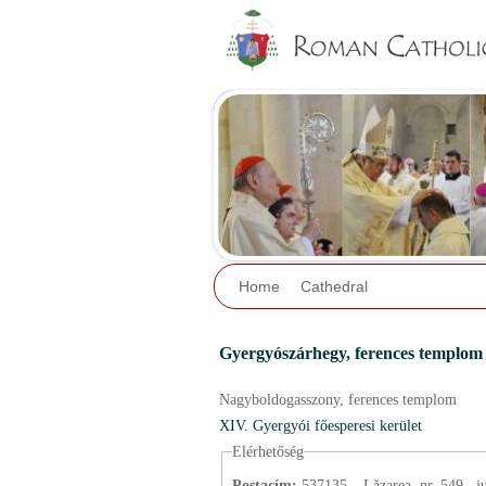
Home
Cathedral
Gyergyószárhegy, ferences templom
Nagyboldogasszony,
ferences templom
XIV. Gyergyói főesperesi kerület
Elérhetőség
Postacím:
537135 – Lăzarea, nr. 549., j