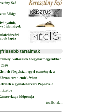
esztény Szó
ztus Világa
dványaink,
yvújdonságok
ulafehérvári
papok lapja
gfrissebb tartalmak
Személyi változások főegyházmegyénkben
 2026
Kiemelt főegyházmegyei események a
Márton Áron emlékévben
elvételi a gyulafehérvári Papnevelő
ntézetbe
ántorvizsga időpontja
továbbiak...