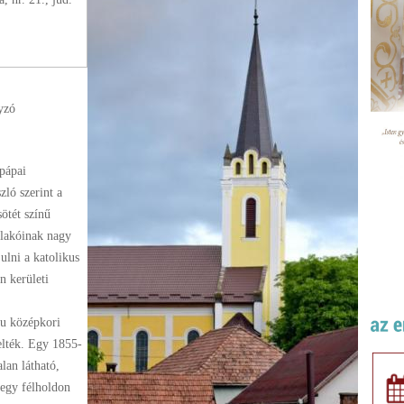
yzó
 pápai
ló szerint a
ötét színű
u lakóinak nagy
ulni a katolikus
n kerületi
lu középkori
elték. Egy 1855-
lan látható,
l egy félholdon