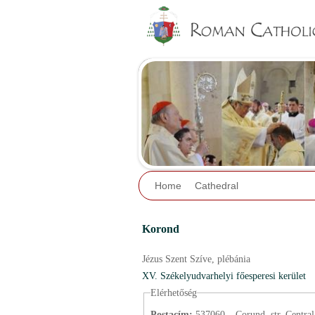
Home
Cathedral
Korond
Jézus Szent Szíve,
plébánia
XV. Székelyudvarhelyi főesperesi kerület
Elérhetőség
Postacím:
537060 – Corund, str. Centrală