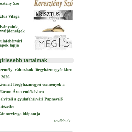
esztény Szó
ztus Világa
dványaink,
yvújdonságok
ulafehérvári
papok lapja
gfrissebb tartalmak
Személyi változások főegyházmegyénkben
 2026
Kiemelt főegyházmegyei események a
Márton Áron emlékévben
elvételi a gyulafehérvári Papnevelő
ntézetbe
ántorvizsga időpontja
továbbiak...