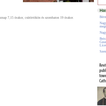
Ha
Bérm
öznap 7,15 órakor, csütörtökön és szombaton 19 órakor.
Nagy
megú
Nagy
Beir
Gusz
Líc
Szen