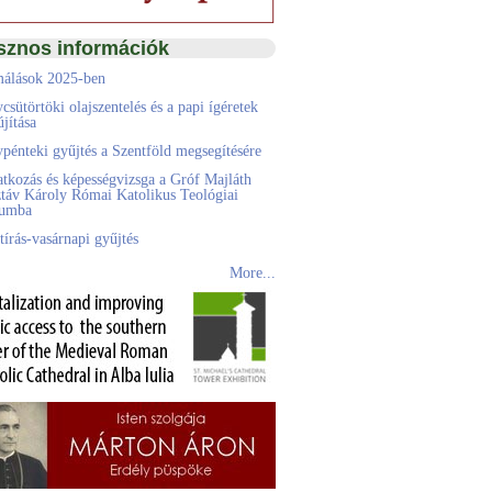
sznos információk
álások 2025-ben
csütörtöki olajszentelés és a papi ígéretek
jítása
pénteki gyűjtés a Szentföld megsegítésére
atkozás és képességvizsga a Gróf Majláth
táv Károly Római Katolikus Teológiai
eumba
tírás-vasárnapi gyűjtés
More...