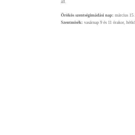
áll.
Örökös szentségimádási nap:
március
15.
Szentmisék:
vasárnap 9 és 11 órakor, hétk