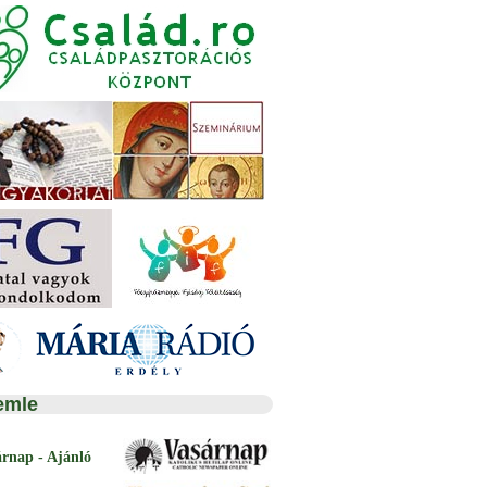
emle
árnap - Ajánló