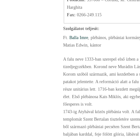
Harghita
Fax:
0266-249.115
Szolgálatot teljesít:
Ft.
Balla Imre
, plébános
, plébániai kormán
Matias Edwin, kántor
A falu neve 1333-ban szerepel első ízben a
tizedjegyzékben. Korond neve Murádin Lász
Korom szóból származik, ami kezdetben a s
patakot jelentette. A reformáció alatt a fal
része unitárius lett. 1716-ban kezdett megúj
élet. Első plébánosa Kais Miklós, aki egybe
főesperes is volt.
1743-ig Atyhával közös plébánia volt. A fa
templomát Szent Bertalan tiszteletére szent
ből származó plébániai pecséten Szent Berta
baljában karddal, feje fölött glória, lábáva