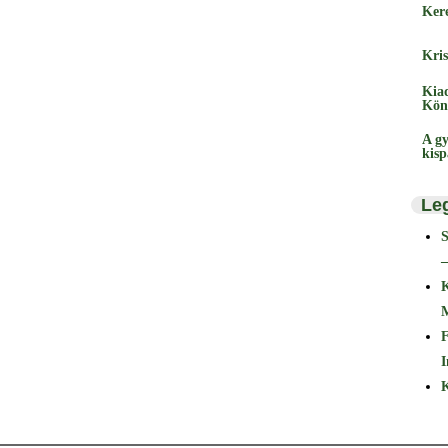
Ker
Kris
Kia
Kön
A gy
kis
Le
–
F
I
K