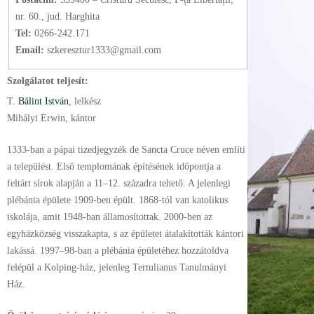
nr. 60., jud. Harghita
Tel:
0266-242.171
Email:
szkeresztur1333@gmail.com
Szolgálatot teljesít:
T.
Bálint István
, lelkész
Mihályi Erwin, kántor
1333-ban a pápai tizedjegyzék de Sancta Cruce néven említi
a települést. Első templomának építésének időpontja a
feltárt sírok alapján a 11–12. századra tehető. A jelenlegi
plébánia épülete 1909-ben épült. 1868-tól van katolikus
iskolája, amit 1948-ban államosítottak. 2000-ben az
egyházközség visszakapta, s az épületet átalakították kántori
lakássá. 1997–98-ban a plébánia épületéhez hozzátoldva
felépül a Kolping-ház, jelenleg Tertulianus Tanulmányi
Ház.