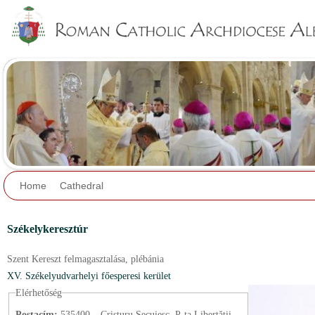
Jump to navigation
Home
Cathedral
Székelykeresztúr
Szent Kereszt felmagasztalása,
plébánia
XV. Székelyudvarhelyi főesperesi kerület
Elérhetőség
Postacím:
535400 – Cristuru Secuiesc, P-ța Libertății,