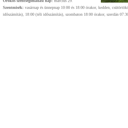
Örökös szentségimádási nap:
március
29.
Szentmisék:
vasárnap és ünnepnap 10:00 és 18:00 órakor, kedden, csütörtök
időszámítás), 18:00 (téli időszámítás), szombaton 18:00 órakor, szerdán 07:3