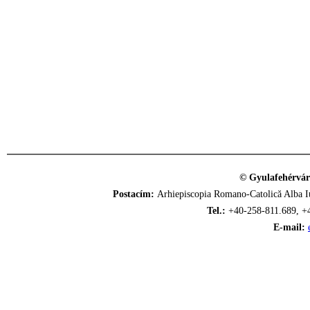
© Gyulafehérvár
Postacím:
Arhiepiscopia Romano-Catolică Alba Iu
Tel.:
+40-258-811.689, +
E-mail: