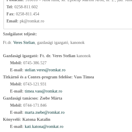
Tel:
0258-811.602
Fax:
0258-811.454
Email:
pk@romkat.ro
Szolgálatot teljesít:
Ft.
dr.
Veres Stelian
, gazdasági igazgató
, kanonok
Gazdasági igazgató: Ft. dr. Veres Stelian
kanonok
Mobil:
0745-386.527
E-mail:
stelian.veres@romkat.ro
Titkárnő és a Contex-program felelőse: Vass Tímea
Mobil:
0743-121.931
E-mail:
timea.vass@romkat.ro
Gazdasági tanácsos: Zsebe Márta
Mobil:
0744-171.846
E-mail:
marta.zsebe@romkat.ro
Könyvelő:
Katona Katalin
E-mail:
kati.katona@romkat.ro