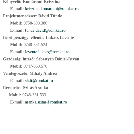
Könyvelő: Komáromi Krisztina
E-mail:
krisztina.komaromi@romkat.ro
Projektmenedzser: Dávid Tünde
Mobil:
0758-390.386
E-mail:
tunde.david@romkat.ro
Belső pénzügyi ellenőr:
Lukács Levente
Mobil:
0748-331.524
E-mail:
l
evente.lukacs@romkat.ro
Gazdasági intéző:
Sebestyén Dániel-István
Mobil:
0747-669.576
Vendégvezető
:
Mihály Andrea
E-mail:
visit@romkat.ro
Recepciós: Szitás Aranka
Mobil:
0748-331.533
E-mail:
aranka.szitas@romkat.ro