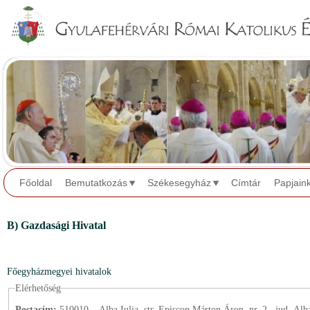
Jump to navigation
Főoldal
Bemutatkozás
Székesegyház
Címtár
Papjain
B) Gazdasági Hivatal
Főegyházmegyei hivatalok
Elérhetőség
Postacím:
510010 – Alba Iulia, str. Episcop Márton Áron, nr. 2., jud. Alb