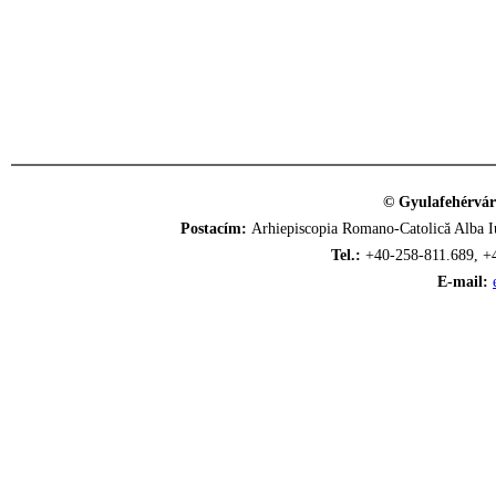
© Gyulafehérvár
Postacím:
Arhiepiscopia Romano-Catolică Alba Iu
Tel.:
+40-258-811.689, +
E-mail: