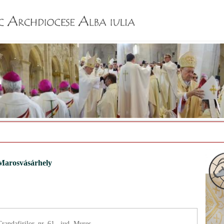
Jump to navigation
Marosvásárhely
andafirilor, nr. 61., jud. Mureş