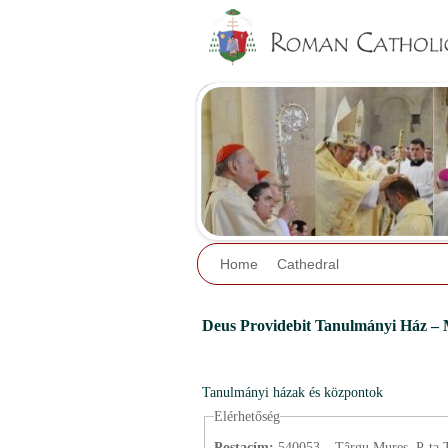
Home
Cathedral
Deus Providebit Tanulmányi Ház – 
Tanulmányi házak és központok
Elérhetőség
Postacím:
540053 – Târgu Mureş, P-ţa Tr