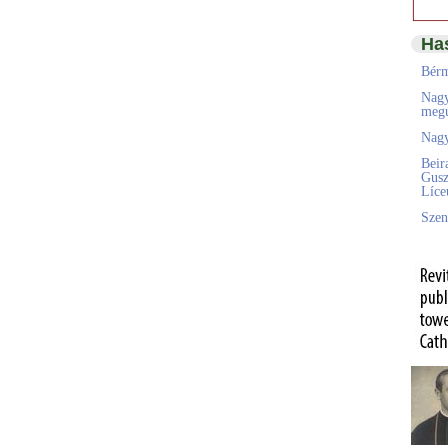
Ha
Bérm
Nagy
megú
Nagy
Beir
Gusz
Líc
Szen