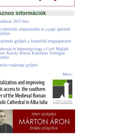
sznos információk
álások 2025-ben
csütörtöki olajszentelés és a papi ígéretek
jítása
pénteki gyűjtés a Szentföld megsegítésére
atkozás és képességvizsga a Gróf Majláth
táv Károly Római Katolikus Teológiai
eumba
tírás-vasárnapi gyűjtés
More...