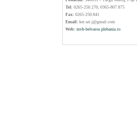
Tel:
0265-250.270; 0365-807.875
Fax:
0265-250.841
Email:
ker.szt.j@gmail.com
Web:
mvh-belvaros.plebania.ro