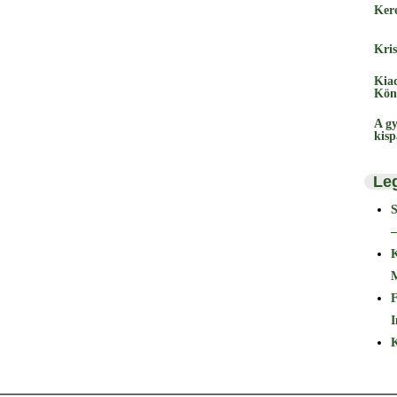
Ker
Kris
Kia
Kön
A gy
kis
Le
–
F
I
K