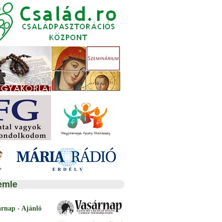
emle
árnap - Ajánló