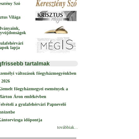
esztény Szó
ztus Világa
dványaink,
yvújdonságok
ulafehérvári
papok lapja
gfrissebb tartalmak
Személyi változások főegyházmegyénkben
 2026
Kiemelt főegyházmegyei események a
Márton Áron emlékévben
elvételi a gyulafehérvári Papnevelő
ntézetbe
ántorvizsga időpontja
továbbiak...