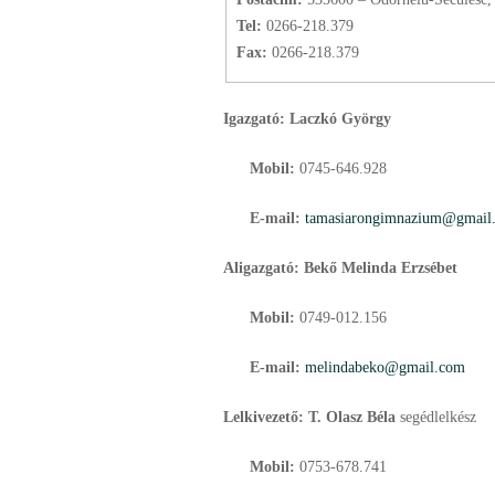
Tel:
0266-218.379
Fax:
0266-218.379
Igazgató: Laczkó György
Mobil:
0745-646.928
E-mail:
tamasiarongimnazium@gmail
Aligazgató: Bekő Melinda Erzsébet
Mobil:
0749-012.156
E-mail:
melindabeko@gmail.com
Lelkivezető:
T. Olasz Béla
segédlelkész
Mobil:
0753-678.741