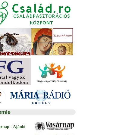
emle
árnap - Ajánló