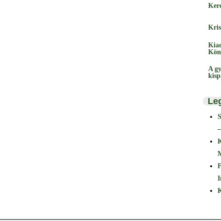
Ker
Kris
Kia
Kön
A gy
kis
Le
–
F
I
K