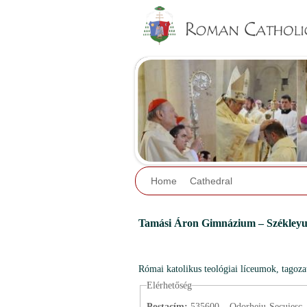
Home
Cathedral
Tamási Áron Gimnázium – Székleyu
Római katolikus teológiai líceumok, tagoz
Elérhetőség
Postacím:
535600 – Odorheiu-Secu