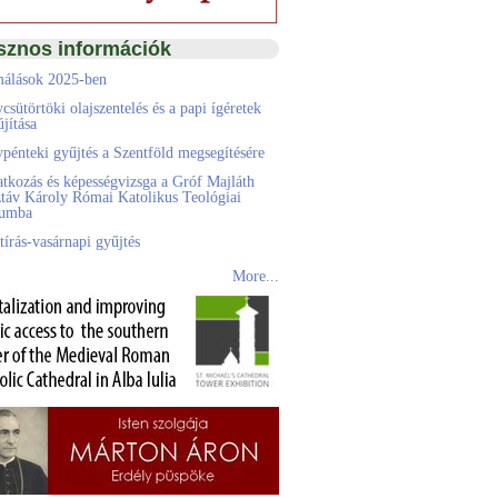
sznos információk
álások 2025-ben
csütörtöki olajszentelés és a papi ígéretek
jítása
pénteki gyűjtés a Szentföld megsegítésére
atkozás és képességvizsga a Gróf Majláth
táv Károly Római Katolikus Teológiai
eumba
tírás-vasárnapi gyűjtés
More...