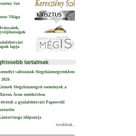
esztény Szó
ztus Világa
dványaink,
yvújdonságok
ulafehérvári
papok lapja
gfrissebb tartalmak
Személyi változások főegyházmegyénkben
 2026
Kiemelt főegyházmegyei események a
Márton Áron emlékévben
elvételi a gyulafehérvári Papnevelő
ntézetbe
ántorvizsga időpontja
továbbiak...