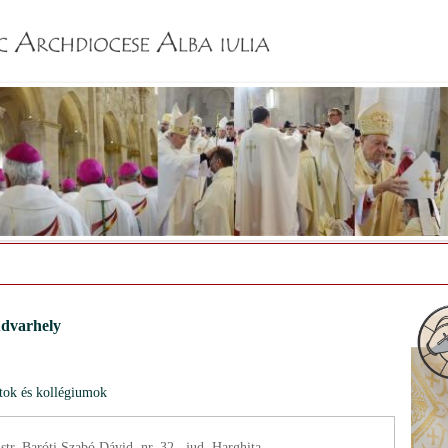
Jump to navigation
dvarhely
atok és kollégiumok
iesc, str. Baróti Szabó Dávid, nr. 32., jud. Harghita