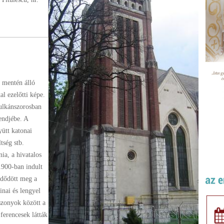
k mentén álló
l ezelőtti képe.
ulkánszorosban
endjébe. A
yütt katonai
tség stb.
ia, a hivatalos
1900-ban indult
zdődött meg a
inai és lengyel
szonyok között a
 ferencesek látták