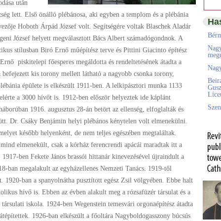
odása után
zség lett. Első önálló plébánosa, aki egyben a templom és a plébánia
Ha
vezője Hoboth Árpád József volt. Segítségére voltak Blaschek Aladár
Bérm
eni József helyett megválasztott Bács Albert számadógondnok. A
Nagy
kus stílusban Biró Ernő műépítész terve és Pittini Giacinto építész
megú
Ernő piskitelepi főesperes megáldotta és rendeltetésének átadta a
Nagy
efejezett kis torony mellett látható a nagyobb csonka torony,
Beir
bánia épülete is elkészült 1911-ben. A lelkipásztori munka 1133
Gusz
Líc
lérte a 3000 hívőt is. 1912-ben először helyeztek ide káplánt
Szen
áborúban 1916. augusztus 28-án betört az ellenség, elfoglalták és
ütt. Dr. Csáky Benjámin helyi plébános kénytelen volt elmenekülni.
, amelyet később helyenként, de nem teljes egészében megtaláltak.
 mind elmenekült, csak a kórház ferencrendi apácái maradtak itt a
 1917-ben Fekete János brassói hittanár kinevezésével újraindult a
918-ban megalakult az egyházellenes Nemzeti Tanács. 1919-től
tt. 1920-ban a spanyolnátha pusztított egész Zsil völgyében. Ebbe halt
tolikus hívő is. Ebben az évben alakult meg a rózsafüzér társulat és a
ársulati iskola. 1924-ben Wegenstein temesvári orgonaépítész átadta
tépítettek. 1926-ban elkészült a főoltára Nagyboldogasszony búcsús