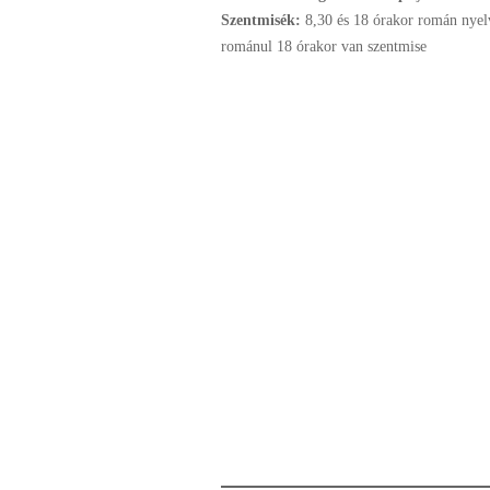
Szentmisék:
8,30 és 18 órakor román nye
románul 18 órakor van szentmise