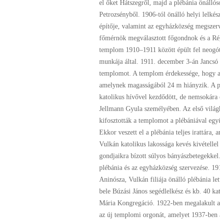
el őket Hátszegről, majd a plébánia önállós
Petrozsényből. 1906-tól önálló helyi lelkés
építője, valamint az egyházközség megszer
főmérnök megválasztott főgondnok és a Rég
templom 1910–1911 között épült fel neogóti
munkája által. 1911. december 3-án Jancsó 
templomot. A templom érdekessége, hogy a b
amelynek magasságából 24 m hiányzik. A plé
katolikus hívővel kezdődött, de nemsokára e
Jellmann Gyula személyében. Az első világh
kifosztották a templomot a plébániával egy
Ekkor veszett el a plébánia teljes irattára
Vulkán katolikus lakossága kevés kivétellel
gondjaikra bízott súlyos bányászbetegekkel.
plébánia és az egyházközség szervezése. 1
Aninósza, Vulkán filiája önálló plébánia le
bele Búzási János segédlelkész és kb. 40 ka
Mária Kongregáció. 1922-ben megalakult a t
az új templomi orgonát, amelyet 1937-ben á