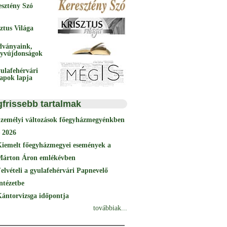
esztény Szó
ztus Világa
dványaink,
yvújdonságok
ulafehérvári
papok lapja
gfrissebb tartalmak
Személyi változások főegyházmegyénkben
 2026
Kiemelt főegyházmegyei események a
Márton Áron emlékévben
elvételi a gyulafehérvári Papnevelő
ntézetbe
ántorvizsga időpontja
továbbiak...