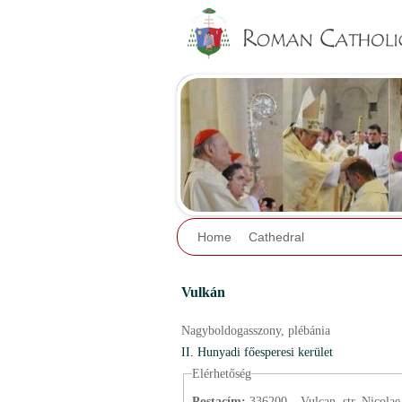
Home
Cathedral
Vulkán
Nagyboldogasszony,
plébánia
II. Hunyadi főesperesi kerület
Elérhetőség
Postacím:
336200 – Vulcan, str. Nicolae 