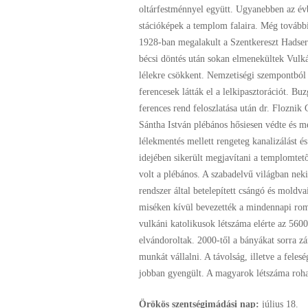
oltárfestménnyel együtt. Ugyanebben az évbe
stációképek a templom falaira. Még tovább
1928-ban megalakult a Szentkereszt Hadse
bécsi döntés után sokan elmenekültek Vulk
lélekre csökkent. Nemzetiségi szempontból
ferencesek látták el a lelkipasztorációt. Bu
ferences rend feloszlatása után dr. Flozn
Sántha István plébános hősiesen védte és m
lélekmentés mellett rengeteg kanalizálást és
idejében sikerült megjavítani a templomtet
volt a plébános. A szabadelvű világban ne
rendszer által betelepített csángó és mold
miséken kívül bevezették a mindennapi romá
vulkáni katolikusok létszáma elérte az 5600
elvándoroltak. 2000-től a bányákat sorra z
munkát vállalni. A távolság, illetve a felesé
jobban gyengült. A magyarok létszáma roh
Örökös szentségimádási nap:
július
18.