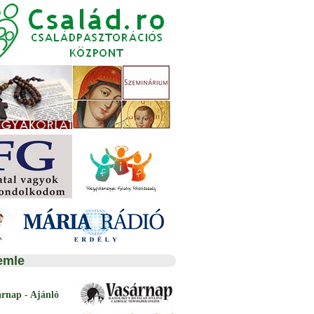
emle
árnap - Ajánló