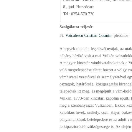
8., jud. Hunedoara
Tel:
0254-570.730
Szolgálatot teljesít:
Ft.
Voiculescu Cristian-Cosmin
, plébános
A hegyek oldalain legelésző nyájak, az uta
néhány házikó volt a mai Vulkán századokka
A magyar kincstár vámhivatalnokainak a V
való megtelepedése életet hozott a völgy cs
vámhivatal vezetőivel és személyzetével eg
osztagok, határőrség, közigazgatási kirendel
telepedtek itt meg, és megépült a vám-kolón
Vulkán. 1773-ban kincstári kápolna épült. 
meg a szénbányászat Vulkánban. Ekkor ke
katolikus hívek, székely, cseh, stájer, bukov
bányamunkások betelepedése és az adott vi
lelkipasztoráció szükségessége is. Az elején