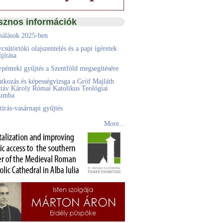
sznos információk
álások 2025-ben
csütörtöki olajszentelés és a papi ígéretek
jítása
pénteki gyűjtés a Szentföld megsegítésére
atkozás és képességvizsga a Gróf Majláth
táv Károly Római Katolikus Teológiai
eumba
tírás-vasárnapi gyűjtés
More...