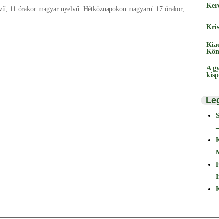
Ker
lvű, 11 órakor magyar nyelvű. Hétköznapokon magyarul 17 órakor,
Kris
Kia
Kön
A gy
kis
Le
–
F
I
K