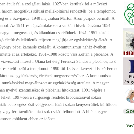
n épült fel a szolgálati lakás. 1927-ben kerültek fel a művészi
i három neogótikus stílusú mellékoltárral rendezték be a templomot.
reg és a Szívgárda. 1940 májusában Márton Áron püspök bérmált. A
ánból. Az 1941-es népszámláláskor a vulkáni hívek létszáma 1054
 nagyon megosztott, és állandóan cserélődnek. 1941–1951 között
zgó életük és lelkületük teljesen megújítja az egyházközség életét. A
ik György pápai kamarás szolgált. A kommunizmus nehéz éveiben
entette át az értékeket. 1981–1988 között Vass Zoltán a plébános. A
 vízvezetést intézett. Utána két évig Ferenczi Sándor a plébános, az ő
őt és kívül-belül a templomot. 1990-től 18 éven keresztül Bakó Ferenc
kilátott az egyházközség életének megszervezéséhez. A kommunista
vai munkásokkal megváltozott az egyházközség arculata. A magyar
n nyelvű szentmiséket és plébániai hitoktatást. 1991 végére a
 lelket. 1997-ben a sürgősségi rendelet kibocsátásával sokan
árták be az egész Zsil völgyében. Ezért sokan kényszerültek külföldön
Sz
g vagy férj távolléte miatt sok család felbomlott. A hitélet egyre
amosan csökkent ebben az időben.
Vas