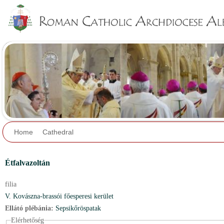
Jump to navigation
Home
Cathedral
Étfalvazoltán
filia
V. Kovászna-brassói főesperesi kerület
Ellátó plébánia:
Sepsikőröspatak
Elérhetőség