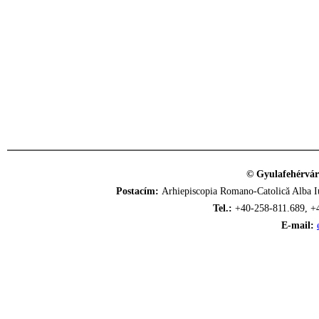
© Gyulafehérvár
Postacím:
Arhiepiscopia Romano-Catolică Alba Iu
Tel.:
+40-258-811.689, +
E-mail: