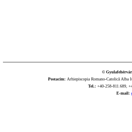
© Gyulafehérvár
Postacím:
Arhiepiscopia Romano-Catolică Alba Iu
Tel.:
+40-258-811.689, +
E-mail: