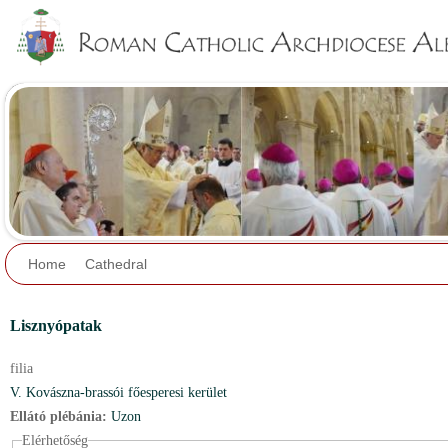
Jump to navigation
Home
Cathedral
Lisznyópatak
filia
V. Kovászna-brassói főesperesi kerület
Ellátó plébánia:
Uzon
Elérhetőség