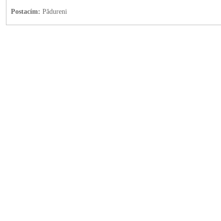
Postacím:
Pădureni