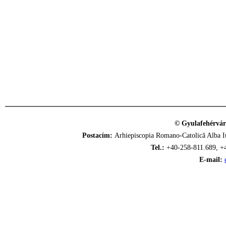
© Gyulafehérvár
Postacím:
Arhiepiscopia Romano-Catolică Alba Iu
Tel.:
+40-258-811.689, +
E-mail: