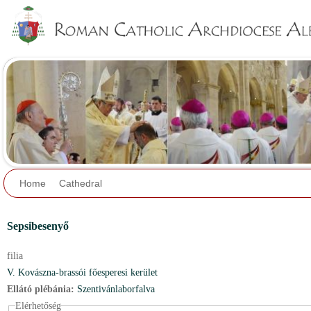
Jump to navigation
Home
Cathedral
Sepsibesenyő
filia
V. Kovászna-brassói főesperesi kerület
Ellátó plébánia:
Szentivánlaborfalva
Elérhetőség