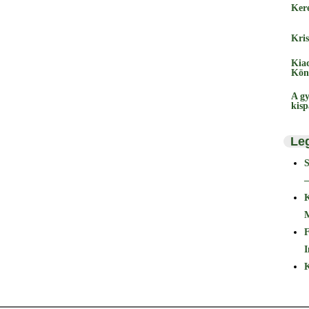
Ker
Kris
Kia
Kön
A gy
kis
Le
–
F
I
K