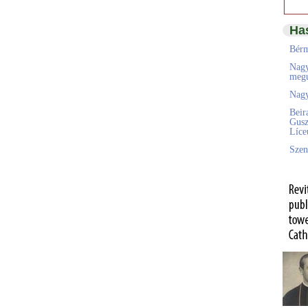
Ha
Bérm
Nagy
megú
Nagy
Beir
Gusz
Líc
Szen