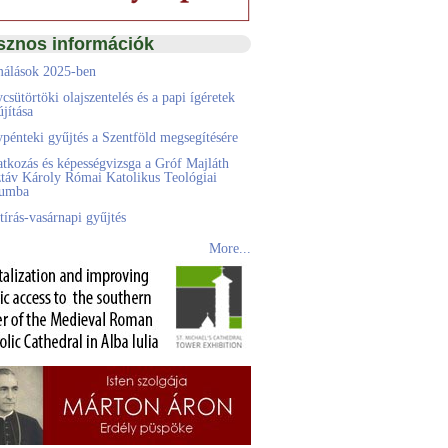
sznos információk
álások 2025-ben
csütörtöki olajszentelés és a papi ígéretek
jítása
pénteki gyűjtés a Szentföld megsegítésére
atkozás és képességvizsga a Gróf Majláth
táv Károly Római Katolikus Teológiai
eumba
tírás-vasárnapi gyűjtés
More...