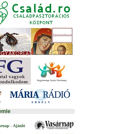
emle
árnap - Ajánló