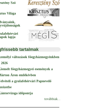
esztény Szó
ztus Világa
dványaink,
yvújdonságok
ulafehérvári
papok lapja
gfrissebb tartalmak
Személyi változások főegyházmegyénkben
 2026
Kiemelt főegyházmegyei események a
Márton Áron emlékévben
elvételi a gyulafehérvári Papnevelő
ntézetbe
ántorvizsga időpontja
továbbiak...