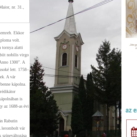
aior, nr. 31.,
hemreh. Ekkor
mploma volt.
 tornya alatti
iit nobilis virgo
 Anno 1300”. A
usoké lett. 1758–
ek. A vár
t benne kápolna.
rédikátor
kápolnában is
gy az 1688-as évi
án Rabutin
A lerombolt vár
 színeváltozása