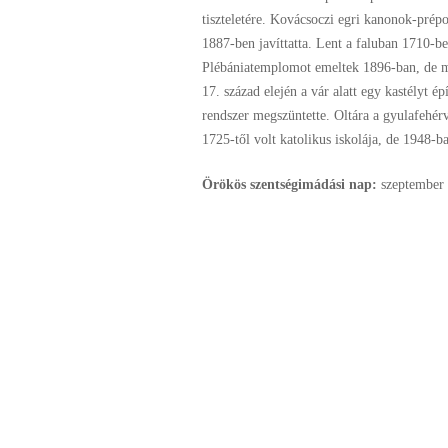
tiszteletére. Kovácsoczi egri kanonok-prépo
1887-ben javíttatta. Lent a faluban 1710-ben
Plébániatemplomot emeltek 1896-ban, de m
17. század elején a vár alatt egy kastélyt 
rendszer megszüntette. Oltára a gyulafehér
1725-től volt katolikus iskolája, de 1948-ba
Örökös szentségimádási nap:
szeptember