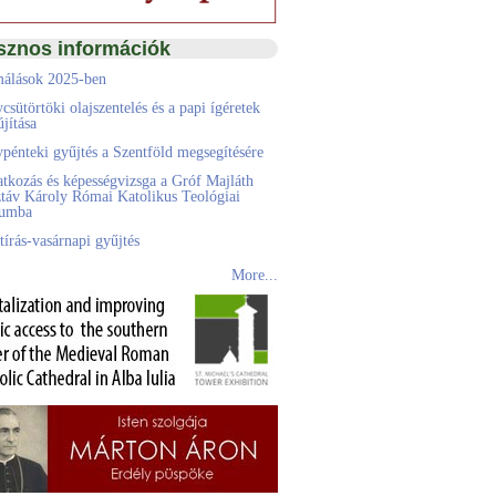
sznos információk
álások 2025-ben
csütörtöki olajszentelés és a papi ígéretek
jítása
pénteki gyűjtés a Szentföld megsegítésére
atkozás és képességvizsga a Gróf Majláth
táv Károly Római Katolikus Teológiai
eumba
tírás-vasárnapi gyűjtés
More...