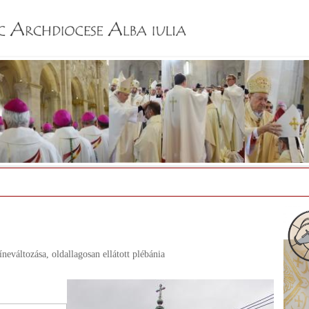
Jump to navigation
íneváltozása,
oldallagosan ellátott plébánia