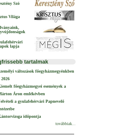
esztény Szó
ztus Világa
dványaink,
yvújdonságok
ulafehérvári
papok lapja
gfrissebb tartalmak
Személyi változások főegyházmegyénkben
 2026
Kiemelt főegyházmegyei események a
Márton Áron emlékévben
elvételi a gyulafehérvári Papnevelő
ntézetbe
ántorvizsga időpontja
továbbiak...