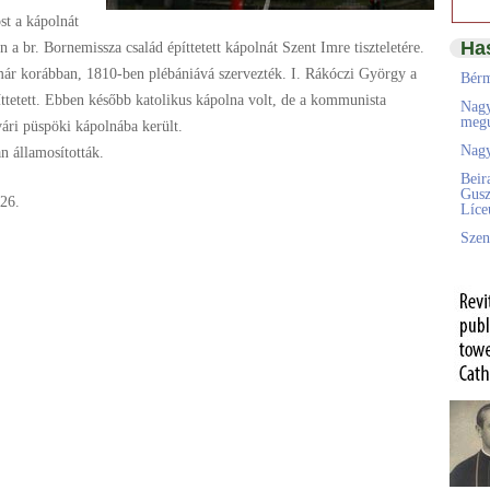
st a kápolnát
Ha
 a br. Bornemissza család építtetett kápolnát Szent Imre tiszteletére.
ár korábban, 1810-ben plébániává szervezték. I. Rákóczi György a
Bérm
építtetett. Ebben később katolikus kápolna volt, de a kommunista
Nagy
megú
vári püspöki kápolnába került.
Nagy
n államosították.
Beir
Gusz
26.
Líc
Szen