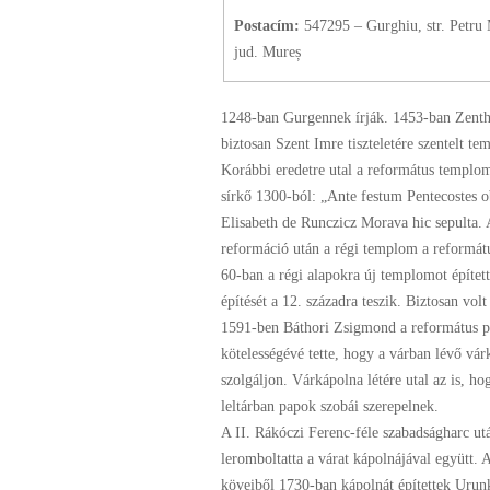
Postacím:
547295 – Gurghiu, str. Petru M
jud. Mureș
1248-ban Gurgennek írják. 1453-ban Zent
biztosan Szent Imre tiszteletére szentelt te
Korábbi eredetre utal a református templom
sírkő 1300-ból: „Ante festum Pentecostes ob
Elisabeth de Runczicz Morava hic sepulta.
reformáció után a régi templom a reformát
60-ban a régi alapokra új templomot épített
építését a 12. századra teszik. Biztosan vol
1591-ben Báthori Zsigmond a református p
kötelességévé tette, hogy a várban lévő vár
szolgáljon. Várkápolna létére utal az is, ho
leltárban papok szobái szerepelnek.
A II. Rákóczi Ferenc-féle szabadságharc ut
leromboltatta a várat kápolnájával együtt. 
köveiből 1730-ban kápolnát építettek Urunk