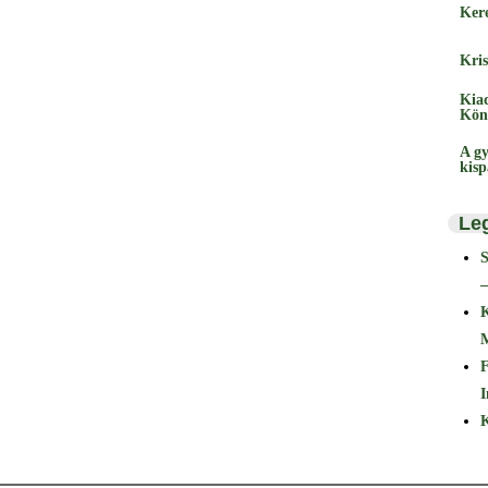
Ker
Kris
Kia
Kön
A gy
kis
Le
–
F
I
K