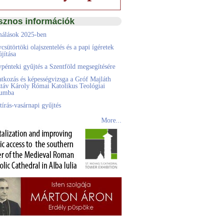
sznos információk
álások 2025-ben
csütörtöki olajszentelés és a papi ígéretek
jítása
pénteki gyűjtés a Szentföld megsegítésére
atkozás és képességvizsga a Gróf Majláth
táv Károly Római Katolikus Teológiai
eumba
tírás-vasárnapi gyűjtés
More...