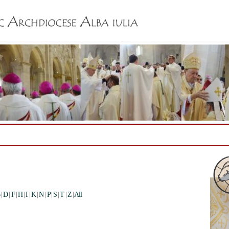
Jump to navigation
|
D
|
F
|
H
|
I
|
K
|
N
|
P
|
S
|
T
|
Z
|
All