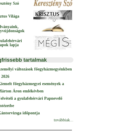
esztény Szó
ztus Világa
dványaink,
yvújdonságok
ulafehérvári
papok lapja
gfrissebb tartalmak
Személyi változások főegyházmegyénkben
 2026
Kiemelt főegyházmegyei események a
Márton Áron emlékévben
elvételi a gyulafehérvári Papnevelő
ntézetbe
ántorvizsga időpontja
továbbiak...