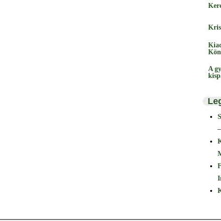
Ker
Kris
Kia
Kön
A gy
kis
Le
–
F
I
K