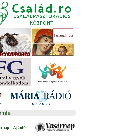
emle
árnap - Ajánló