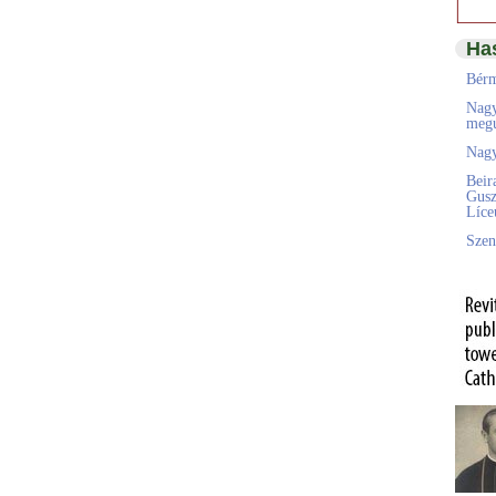
Ha
Bérm
Nagy
megú
Nagy
Beir
Gusz
Líc
Szen