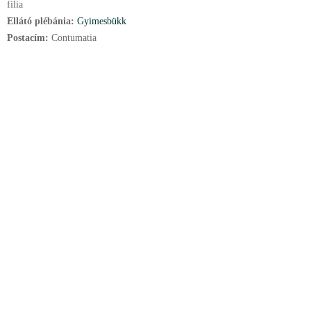
filia
Ellátó plébánia:
Gyimesbükk
Postacím:
Contumatia