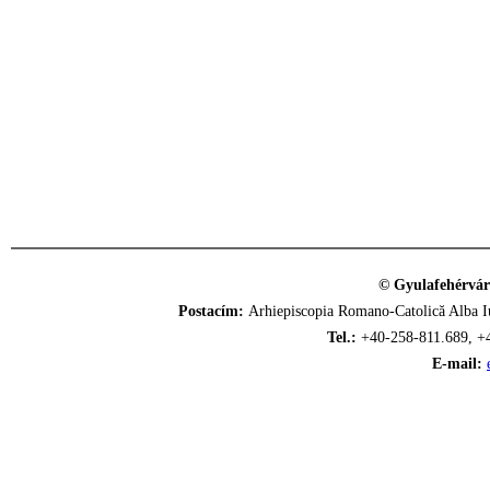
© Gyulafehérvár
Postacím:
Arhiepiscopia Romano-Catolică Alba Iu
Tel.:
+40-258-811.689, +
E-mail: