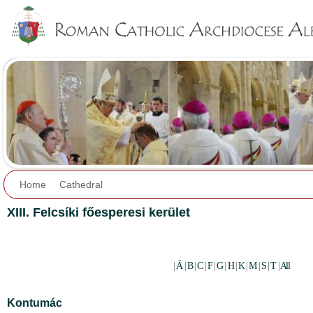
Jump to navigation
Home
Cathedral
XIII. Felcsíki főesperesi kerület
|
Á
|
B
|
C
|
F
|
G
|
H
|
K
|
M
|
S
|
T
|
All
Kontumác