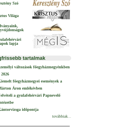
esztény Szó
ztus Világa
dványaink,
yvújdonságok
ulafehérvári
papok lapja
gfrissebb tartalmak
Személyi változások főegyházmegyénkben
 2026
Kiemelt főegyházmegyei események a
Márton Áron emlékévben
elvételi a gyulafehérvári Papnevelő
ntézetbe
ántorvizsga időpontja
továbbiak...