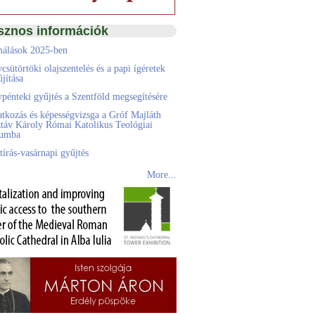
sznos információk
álások 2025-ben
csütörtöki olajszentelés és a papi ígéretek
jítása
pénteki gyűjtés a Szentföld megsegítésére
atkozás és képességvizsga a Gróf Majláth
táv Károly Római Katolikus Teológiai
eumba
tírás-vasárnapi gyűjtés
More...