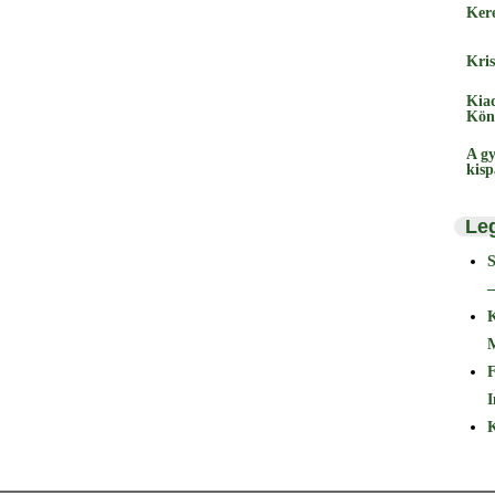
Ker
Kris
Kia
Kön
A gy
kis
Le
–
F
I
K