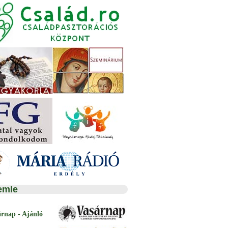
emle
árnap - Ajánló