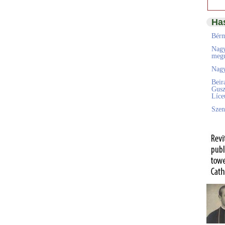
Ha
Bérm
Nagy
megú
Nagy
Beir
Gusz
Líc
Szen