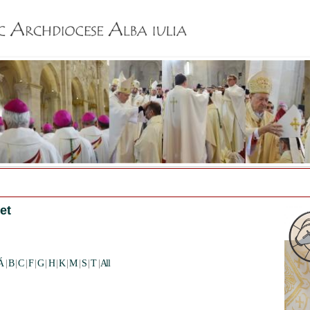
Jump to navigation
let
Á
|
B
|
C
|
F
|
G
|
H
|
K
|
M
|
S
|
T
|
All