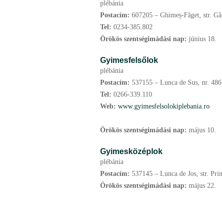
plébánia
Postacím:
607205 – Ghimeș-Făget, str. Găr
Tel:
0234-385.802
Örökös szentségimádási nap:
június
18.
Gyimesfelsőlok
plébánia
Postacím:
537155 – Lunca de Sus, nr. 486.
Tel:
0266-339.110
Web:
www.gyimesfelsolokiplebania.ro
Örökös szentségimádási nap:
május
10.
Gyimesközéplok
plébánia
Postacím:
537145 – Lunca de Jos, str. Prin
Örökös szentségimádási nap:
május
22.