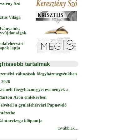
esztény Szó
ztus Világa
dványaink,
yvújdonságok
ulafehérvári
papok lapja
gfrissebb tartalmak
Személyi változások főegyházmegyénkben
 2026
Kiemelt főegyházmegyei események a
Márton Áron emlékévben
elvételi a gyulafehérvári Papnevelő
ntézetbe
ántorvizsga időpontja
továbbiak...