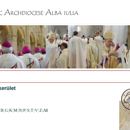
Jump to navigation
kerület
|
B
|
G
|
K
|
M
|
N
|
P
|
S
|
T
|
V
|
Z
|
All