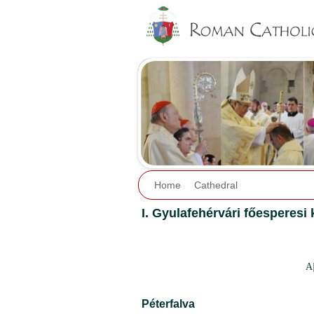
Home
Cathedral
I. Gyulafehérvári főesperesi 
A
Péterfalva