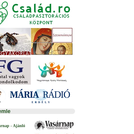
emle
árnap - Ajánló