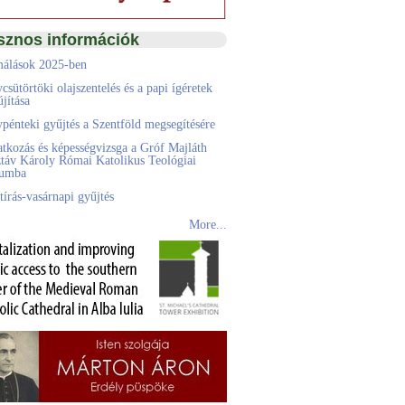
sznos információk
álások 2025-ben
csütörtöki olajszentelés és a papi ígéretek
jítása
pénteki gyűjtés a Szentföld megsegítésére
atkozás és képességvizsga a Gróf Majláth
táv Károly Római Katolikus Teológiai
eumba
tírás-vasárnapi gyűjtés
More...