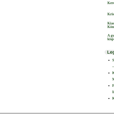
Ker
Kris
Kia
Kön
A gy
kis
Le
–
F
I
K