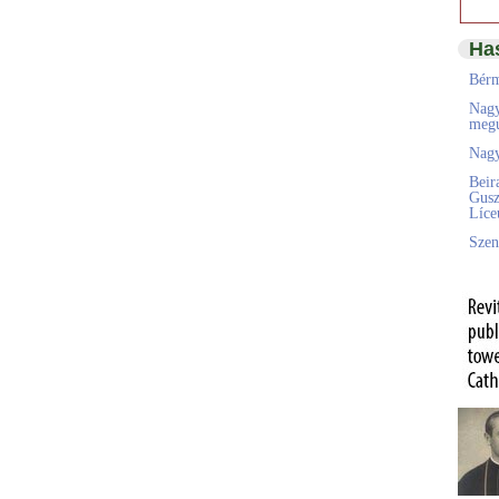
Ha
Bérm
Nagy
megú
Nagy
Beir
Gusz
Líc
Szen