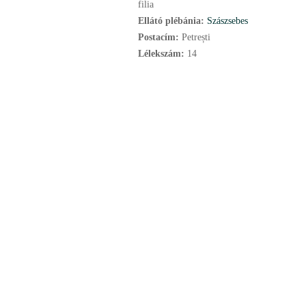
filia
Ellátó plébánia:
Szászsebes
Postacím:
Petrești
Lélekszám:
14