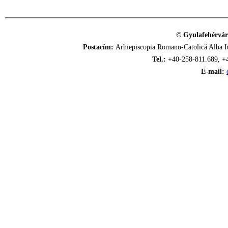
© Gyulafehérvár
Postacím:
Arhiepiscopia Romano-Catolică Alba Iu
Tel.:
+40-258-811.689, +
E-mail: