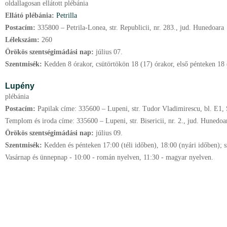
oldallagosan ellátott plébánia
Ellátó plébánia:
Petrilla
Postacím:
335800 – Petrila-Lonea, str. Republicii, nr. 283., jud. Hunedoara
Lélekszám:
260
Örökös szentségimádási nap:
július
07.
Szentmisék:
Kedden 8 órakor, csütörtökön 18 (17) órakor, első pénteken 18 
Lupény
plébánia
Postacím:
Papilak címe: 335600 – Lupeni, str. Tudor Vladimirescu, bl. E1, 
Templom és iroda címe: 335600 – Lupeni, str. Bisericii, nr. 2., jud. Hunedoa
Örökös szentségimádási nap:
július
09.
Szentmisék:
Kedden és pénteken 17:00 (téli időben), 18:00 (nyári időben); 
Vasárnap és ünnepnap - 10:00 - román nyelven, 11:30 - magyar nyelven.