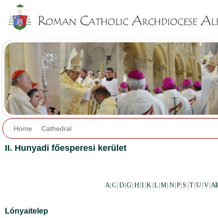
Jump to navigation
Home
Cathedral
II. Hunyadi főesperesi kerület
A
|
C
|
D
|
G
|
H
|
I
|
K
|
L
|
M
|
N
|
P
|
S
|
T
|
U
|
V
|
All
Lónyaitelep