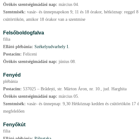
Örökös szentségimádási nap:
március
04.
Szentmisék:
vasár- és ünnepnapokon 9; 11 és 18 órakor, hétköznap: reggel 8
csütörtökön, amikor 18 órakor van a szentmise
Felsőboldogfalva
filia
Ellátó plébánia:
Székelyudvarhely I.
Postacím:
Feliceni
Örökös szentségimádási nap:
június
08.
Fenyéd
plébánia
Postacím:
537025 – Brădești, str. Márton Áron, nr. 10., jud. Harghita
Örökös szentségimádási nap:
március
05.
Szentmisék:
vasár- és ünnepnap: 9,30 Hétköznap kedden és csütörtökön 17 ó
megfelelően
Fenyőkút
filia
Ellátó plébánia:
Pálpataka