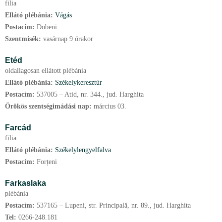
filia
Ellátó plébánia:
Vágás
Postacím:
Dobeni
Szentmisék:
vasárnap 9 órakor
Etéd
oldallagosan ellátott plébánia
Ellátó plébánia:
Székelykeresztúr
Postacím:
537005 – Atid, nr. 344., jud. Harghita
Örökös szentségimádási nap:
március
03.
Farcád
filia
Ellátó plébánia:
Székelylengyelfalva
Postacím:
Forțeni
Farkaslaka
plébánia
Postacím:
537165 – Lupeni, str. Principală, nr. 89., jud. Harghita
Tel:
0266-248.181