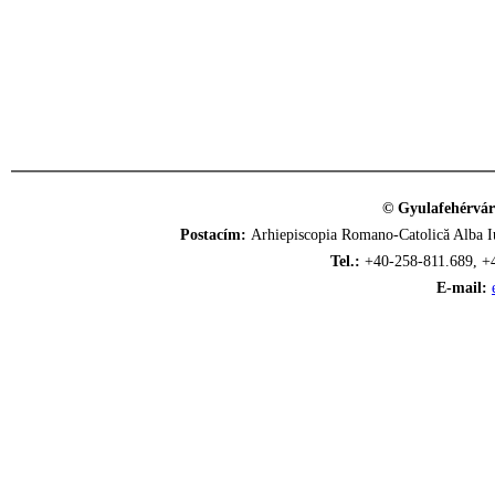
© Gyulafehérvár
Postacím:
Arhiepiscopia Romano-Catolică Alba Iu
Tel.:
+40-258-811.689, +
E-mail: