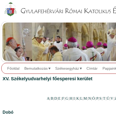
Jump to navigation
Főoldal
Bemutatkozás
Székesegyház
Címtár
Papjain
XV. Székelyudvarhelyi főesperesi kerület
A
|
B
|
D
|
E
|
F
|
G
|
H
|
I
|
K
|
L
|
M
|
N
|
Ó
|
P
|
S
|
T
|
Ú
|
V
|
Dobó