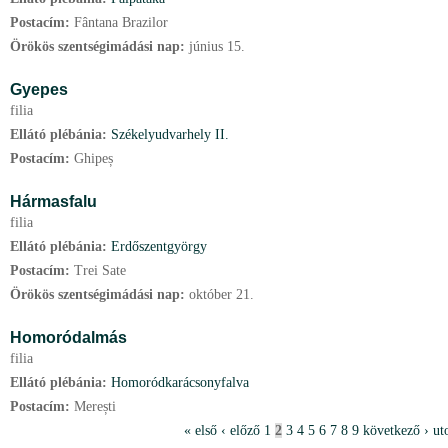
Postacím:
Fântana Brazilor
Örökös szentségimádási nap:
június
15.
Gyepes
filia
Ellátó plébánia:
Székelyudvarhely II.
Postacím:
Ghipeș
Hármasfalu
filia
Ellátó plébánia:
Erdőszentgyörgy
Postacím:
Trei Sate
Örökös szentségimádási nap:
október
21.
Homoródalmás
filia
Ellátó plébánia:
Homoródkarácsonyfalva
Postacím:
Merești
O
« első
‹ előző
1
2
3
4
5
6
7
8
9
következő ›
ut
l