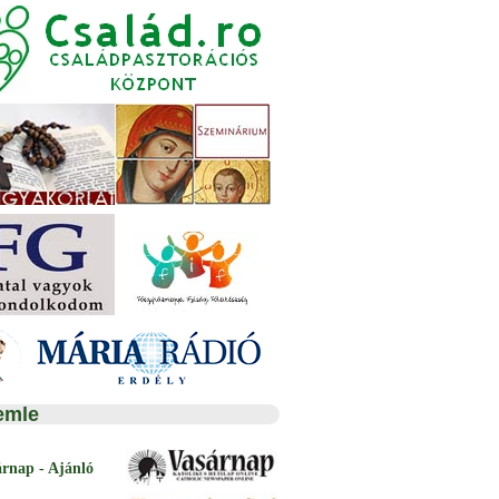
emle
árnap - Ajánló