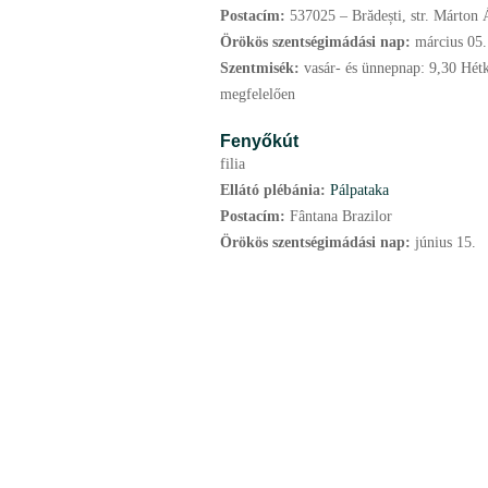
Postacím:
537025 – Brădești, str. Márton Á
Örökös szentségimádási nap:
március
05.
Szentmisék:
vasár- és ünnepnap: 9,30 Hét
megfelelően
Fenyőkút
filia
Ellátó plébánia:
Pálpataka
Postacím:
Fântana Brazilor
Örökös szentségimádási nap:
június
15.