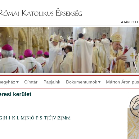
Jump to navigation
ajánlott
segyház
Címtár
Papjaink
Dokumentumok
Márton Áron pü
resi kerület
G
|
H
|
I
|
K
|
L
|
M
|
N
|
Ó
|
P
|
S
|
T
|
Ú
|
V
|
Z
|
Mind