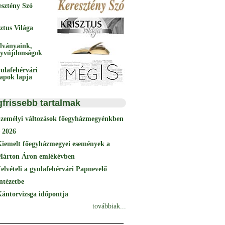
esztény Szó
ztus Világa
dványaink,
yvújdonságok
ulafehérvári
papok lapja
gfrissebb tartalmak
Személyi változások főegyházmegyénkben
 2026
Kiemelt főegyházmegyei események a
Márton Áron emlékévben
elvételi a gyulafehérvári Papnevelő
ntézetbe
ántorvizsga időpontja
továbbiak...