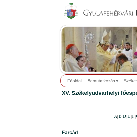
Főoldal
Bemutatkozás
Széke
XV. Székelyudvarhelyi főespe
A
|
B
|
D
|
E
|
F
|
Farcád