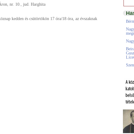
ron, nr. 10., jud. Harghita
Ha
köznap kedden és csütörtökön 17 óra/18 óra, az évszaknak
Bérm
Nagy
megú
Nagy
Beir
Gusz
Líc
Szen