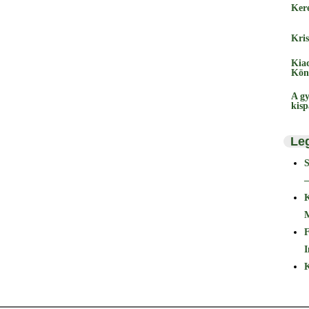
Ker
Kris
Kia
Kön
A gy
kis
Le
–
F
I
K