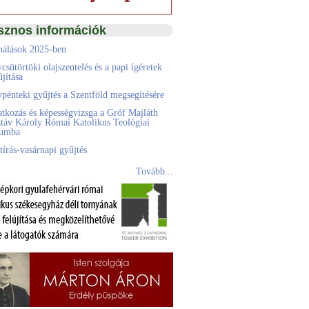
sznos információk
álások 2025-ben
csütörtöki olajszentelés és a papi ígéretek
jítása
pénteki gyűjtés a Szentföld megsegítésére
atkozás és képességvizsga a Gróf Majláth
táv Károly Római Katolikus Teológiai
eumba
tírás-vasárnapi gyűjtés
Tovább...