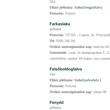
filia
Ellátó plébánia:
Székelylengyelfalva
Postacím:
Forțeni
Farkaslaka
plébánia
Postacím:
537165 – Lupeni, str. Principală
Tel:
0266-248.181
Örökös szentségimádási nap:
március
04.
Szentmisék:
vasár- és ünnepnapokon 9; 11 
csütörtökön, amikor 18 órakor van a szent
Felsőboldogfalva
filia
Ellátó plébánia:
Székelyudvarhely I.
Postacím:
Feliceni
Örökös szentségimádási nap:
június
08.
Fenyéd
plébánia