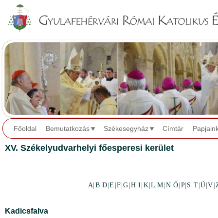
Jump to navigation
Főoldal
Bemutatkozás
Székesegyház
Címtár
Papjain
XV. Székelyudvarhelyi főesperesi kerület
A
|
B
|
D
|
E
|
F
|
G
|
H
|
I
|
K
|
L
|
M
|
N
|
Ó
|
P
|
S
|
T
|
Ú
|
V
|
Kadicsfalva