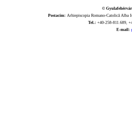
© Gyulafehérvár
Postacím:
Arhiepiscopia Romano-Catolică Alba Iu
Tel.:
+40-258-811.689, +
E-mail: