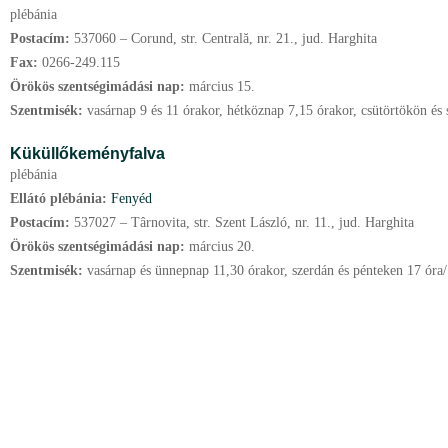
plébánia
Postacím:
537060 – Corund, str. Centrală, nr. 21., jud. Harghita
Fax:
0266-249.115
Örökös szentségimádási nap:
március
15.
Szentmisék:
vasárnap 9 és 11 órakor, hétköznap 7,15 órakor, csütörtökön és
Küküllőkeményfalva
plébánia
Ellátó plébánia:
Fenyéd
Postacím:
537027 – Târnovita, str. Szent László, nr. 11., jud. Harghita
Örökös szentségimádási nap:
március
20.
Szentmisék:
vasárnap és ünnepnap 11,30 órakor, szerdán és pénteken 17 óra