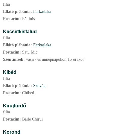
filia
Ellátó plébánia:
Farkaslaka
Postacím:
Păltiniș
Kecsetkisfalud
filia
Ellátó plébánia:
Farkaslaka
Postacím:
Satu Mic
Szentmisék:
vasár- és ünnepnapokon 15 órakor
Kibéd
filia
Ellátó plébánia:
Szováta
Postacím:
Chibed
Kirujfürdő
filia
Postacím:
Băile Chirui
Korond