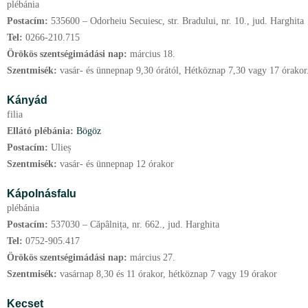
plébánia
Postacím:
535600 – Odorheiu Secuiesc, str. Bradului, nr. 10., jud. Harghita
Tel:
0266-210.715
Örökös szentségimádási nap:
március
18.
Szentmisék:
vasár- és ünnepnap 9,30 órától, Hétköznap 7,30 vagy 17 órakor
Kányád
filia
Ellátó plébánia:
Bögöz
Postacím:
Ulieș
Szentmisék:
vasár- és ünnepnap 12 órakor
Kápolnásfalu
plébánia
Postacím:
537030 – Căpâlnița, nr. 662., jud. Harghita
Tel:
0752-905.417
Örökös szentségimádási nap:
március
27.
Szentmisék:
vasárnap 8,30 és 11 órakor, hétköznap 7 vagy 19 órakor
Kecset