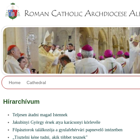
Jump to navigation
Home
Cathedral
Hírarchívum
Teljesen átadni magad Istennek
Jakubinyi György érsek atya karácsonyi körlevéle
Főpásztorok találkozója a gyulafehérvári papnevelő intézetben
„Tisztelni kéne tudni, akik többet tesznek”