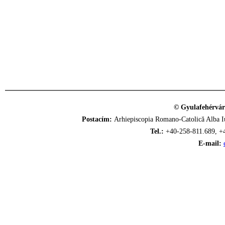
© Gyulafehérvár
Postacím:
Arhiepiscopia Romano-Catolică Alba Iu
Tel.:
+40-258-811.689, +
E-mail: