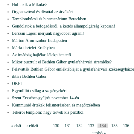
Hol lakik a Mikulás?
Orgonaszóval és divattal az árvákért
Templombúcsú és bicentenárium Bereckben
Gondolatok a befogadásról, a kettős állampolgárság kapcsán!
Berszán Lajos: merjünk nagyobbat ugrani!
Márton Áron-szobor Budapesten
Mária-tisztelet Erdélyben
Az imádság hajléka: lélekpihentető
Mikor pusztult el Bethlen Gábor gyulafehérvári síremléke?
Felavatták Bethlen Gábor emléktábláját a gyulafehérvári székesegyházb
iktári Bethlen Gábor
OKET
Egymillió csillag a szegényekért
Szent Erzsébet-gyűjtés november 14-én
Kommunió értékek felismerésében és megőrzésében
Tekerői templom: nagy tervek kis pénzből
« első
‹ előző
…
130
131
132
133
134
135
136
P
utolsó »