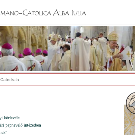
Jump to navigation
Catedrala
yi körlevéle
ári papnevelő intézetben
znek”