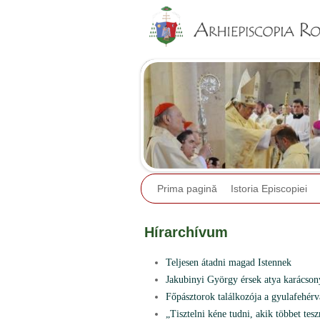
Prima pagină
Istoria Episcopiei
Hírarchívum
Teljesen átadni magad Istennek
Jakubinyi György érsek atya karácson
Főpásztorok találkozója a gyulafehérv
„Tisztelni kéne tudni, akik többet tes