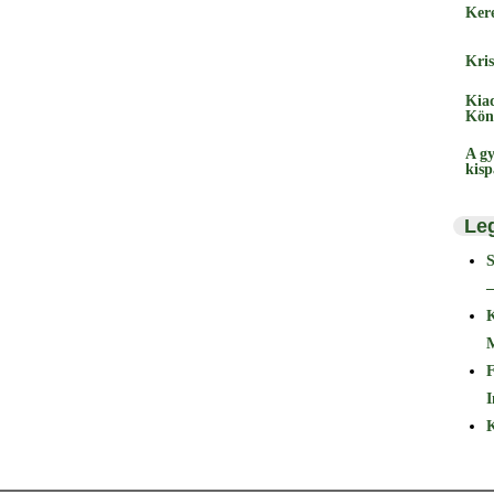
Ker
Kris
Kia
Kön
A gy
kis
Le
–
F
I
K