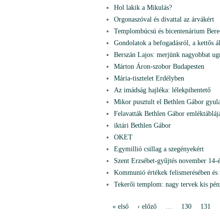
Hol lakik a Mikulás?
Orgonaszóval és divattal az árvákért
Templombúcsú és bicentenárium Ber
Gondolatok a befogadásról, a kettős 
Berszán Lajos: merjünk nagyobbat ug
Márton Áron-szobor Budapesten
Mária-tisztelet Erdélyben
Az imádság hajléka: lélekpihentető
Mikor pusztult el Bethlen Gábor gyul
Felavatták Bethlen Gábor emléktábláj
iktári Bethlen Gábor
OKET
Egymillió csillag a szegényekért
Szent Erzsébet-gyűjtés november 14-
Kommunió értékek felismerésében és
Tekerői templom: nagy tervek kis pén
« első
‹ előző
…
130
131
P