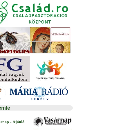
emle
árnap - Ajánló