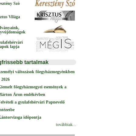
esztény Szó
ztus Világa
dványaink,
yvújdonságok
ulafehérvári
papok lapja
gfrissebb tartalmak
Személyi változások főegyházmegyénkben
 2026
Kiemelt főegyházmegyei események a
Márton Áron emlékévben
elvételi a gyulafehérvári Papnevelő
ntézetbe
ántorvizsga időpontja
továbbiak...