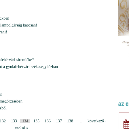
eckben
állampolgárság kapcsán!
rani!
afehérvári síremléke?
át a gyulafehérvári székesegyházban
én
 megőrzésében
zből
132
133
134
135
136
137
138
…
következő ›
utolsó »