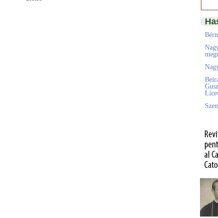
Ha
Bérm
Nagy
megú
Nagy
Beir
Gusz
Líc
Szen