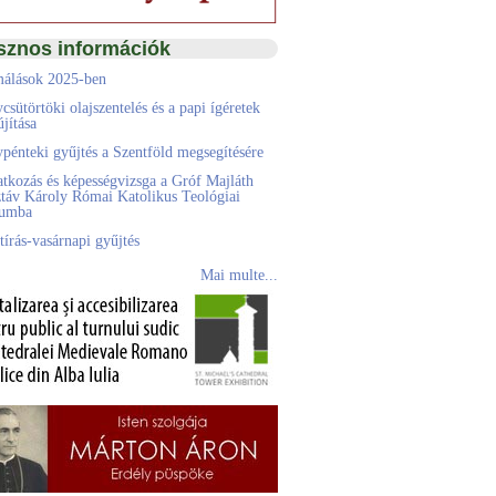
sznos információk
álások 2025-ben
csütörtöki olajszentelés és a papi ígéretek
jítása
pénteki gyűjtés a Szentföld megsegítésére
atkozás és képességvizsga a Gróf Majláth
táv Károly Római Katolikus Teológiai
eumba
tírás-vasárnapi gyűjtés
Mai multe...