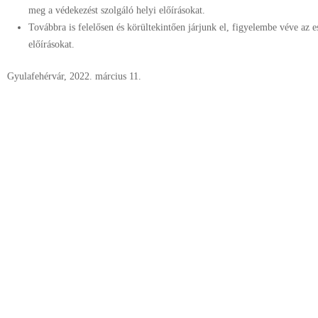
meg a védekezést szolgáló helyi előírásokat.
Továbbra is felelősen és körültekintően járjunk el, figyelembe véve az e
előírásokat.
Gyulafehérvár, 2022. március 11.
† Gerge
érsek s.