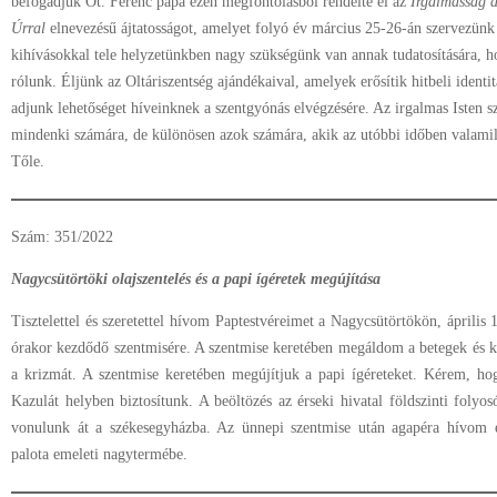
befogadjuk Őt. Ferenc pápa ezen megfontolásból rendelte el az
Irgalmasság a
Úrral
elnevezésű ájtatosságot, amelyet folyó év március 25-26-án szervezünk
kihívásokkal tele helyzetünkben nagy szükségünk van annak tudatosítására, 
rólunk. Éljünk az Oltáriszentség ajándékaival, amelyek erősítik hitbeli identit
adjunk lehetőséget híveinknek a szentgyónás elvégzésére. Az irgalmas Isten s
mindenki számára, de különösen azok számára, akik az utóbbi időben valamil
Tőle.
Szám: 351/2022
Nagycsütörtöki olajszentelés és a papi ígéretek megújítása
Tisztelettel és szeretettel hívom Paptestvéreimet a Nagycsütörtökön, április
órakor kezdődő szentmisére. A szentmise keretében megáldom a betegek és 
a krizmát. A szentmise keretében megújítjuk a papi ígéreteket. Kérem, h
Kazulát helyben biztosítunk. A beöltözés az érseki hivatal földszinti foly
vonulunk át a székesegyházba. Az ünnepi szentmise után agapéra hívom é
palota emeleti nagytermébe.