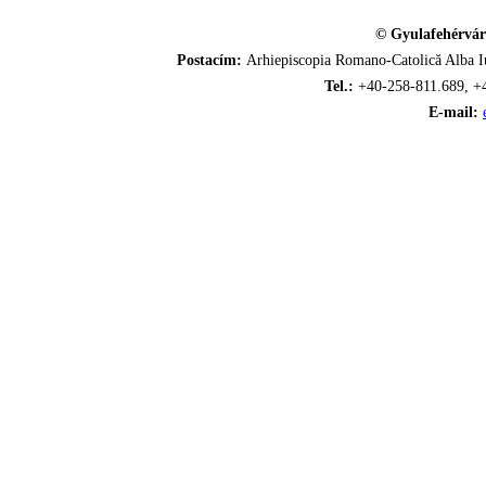
© Gyulafehérvár
Postacím:
Arhiepiscopia Romano-Catolică Alba Iu
Tel.:
+40-258-811.689, +
E-mail: