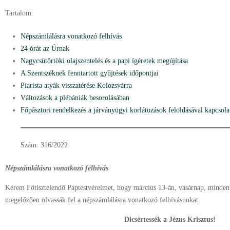
Tartalom:
Népszámlálásra vonatkozó felhívás
24 órát az Úrnak
Nagycsütörtöki olajszentelés és a papi ígéretek megújítása
A Szentszéknek fenntartott gyűjtések időpontjai
Piarista atyák visszatérése Kolozsvárra
Változások a plébániák besorolásában
Főpásztori rendelkezés a járványügyi korlátozások feloldásával kapcsol
Szám: 316/2022
Népszámlálásra vonatkozó felhívás
Kérem Főtisztelendő Paptestvéreimet, hogy március 13-án, vasárnap, minden 
megelőzően olvassák fel a népszámlálásra vonatkozó felhívásunkat.
Dicsértessék a Jézus Krisztus!