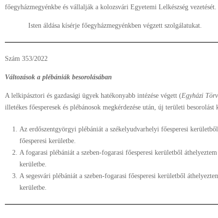
főegyházmegyénkbe és vállalják a kolozsvári Egyetemi Lelkészség vezetését.
Isten áldása kísérje főegyházmegyénkben végzett szolgálatukat.
Szám 353/2022
Változások a plébániák besorolásában
A lelkipásztori és gazdasági ügyek hatékonyabb intézése végett (
Egyházi Tör
illetékes főesperesek és plébánosok megkérdezése után, új területi besorolást 
Az erdőszentgyörgyi plébániát a székelyudvarhelyi főesperesi kerületbő
főesperesi kerületbe.
A fogarasi plébániát a szeben-fogarasi főesperesi kerületből áthelyeztem
kerületbe.
A segesvári plébániát a szeben-fogarasi főesperesi kerületből áthelyezte
kerületbe.