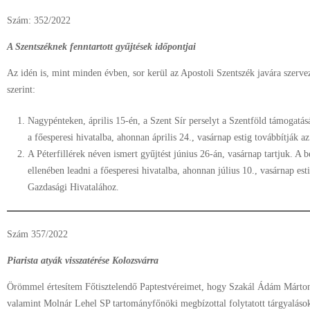
Szám: 352/2022
A Szentszéknek fenntartott gyűjtések időpontjai
Az idén is, mint minden évben, sor kerül az Apostoli Szentszék javára szervez
szerint:
Nagypénteken, április 15-én, a Szent Sír perselyt a Szentföld támogatás
a főesperesi hivatalba, ahonnan április 24., vasárnap estig továbbítják 
A Péterfillérek néven ismert gyűjtést június 26-án, vasárnap tartjuk. A
ellenében leadni a főesperesi hivatalba, ahonnan július 10., vasárnap est
Gazdasági Hivatalához.
Szám 357/2022
Piarista atyák visszatérése Kolozsvárra
Örömmel értesítem Főtisztelendő Paptestvéreimet, hogy Szakál Ádám Márton
valamint Molnár Lehel SP tartományfőnöki megbízottal folytatott tárgyalások 