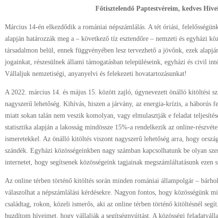
Főtisztelendő
Paptestvéreim, kedves Híve
Március 14-én elkezdődik a romániai népszámlálás. A tét óriási, felelősségü
alapján határozzák meg a – következő tíz esztendőre – nemzeti és egyházi kö
társadalmon belül, ennek függvényében lesz tervezhető a jövőnk, ezek alapján
jogainkat, részesülnek állami támogatásban településeink, egyházi és civil in
Vállaljuk nemzetiségi, anyanyelvi és felekezeti hovatartozásunkat!
A 2022. március 14. és május 15. között zajló, úgynevezett önálló kitöltési sz
nagyszerű lehetőség. Kihívás, hiszen a járvány, az energia-krízis, a háborús
miatt sokan talán nem veszik komolyan, vagy elmulasztják e feladat teljesítés
statisztika alapján a lakosság mindössze 15%-a rendelkezik az online-részvét
ismeretekkel. Az önálló kitöltés viszont nagyszerű lehetőség arra, hogy orszá
szándék. Egyházi közösségeinkben nagy számban kapcsolhatunk be olyan szem
internetet, hogy segítsenek közösségeink tagjainak megszámláltatásunk ezen 
Az online térben történő kitöltés során minden romániai állampolgár – bárhol 
válaszolhat a népszámlálási kérdésekre. Nagyon fontos, hogy közösségünk mi
családtag, rokon, közeli ismerős, aki az online térben történő kitöltésnél seg
buzdítom híveimet, hogy vállalják a segítségnyújtást. A közösségi feladatvál