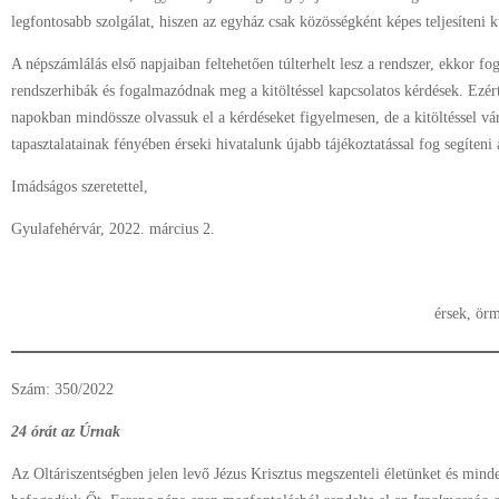
legfontosabb szolgálat, hiszen az egyház csak közösségként képes teljesíteni k
A népszámlálás első napjaiban feltehetően túlterhelt lesz a rendszer, ekkor fo
rendszerhibák és fogalmazódnak meg a kitöltéssel kapcsolatos kérdések. Ezért
napokban mindössze olvassuk el a kérdéseket figyelmesen, de a kitöltéssel vár
tapasztalatainak fényében érseki hivatalunk újabb tájékoztatással fog segíteni 
Imádságos szeretettel,
Gyulafehérvár, 2022. március 2.
+ Gerge
érsek, örmény apostoli k
Szám: 350/2022
24 órát az Úrnak
Az Oltáriszentségben jelen levő Jézus Krisztus megszenteli életünket és min