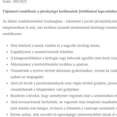
Szám: 369/2022
F
őpásztori rendelkezés a járványügyi korlátozások feloldásával kapcsolatba
Az állami rendelkezésekkel összhangban – tekintettel a javuló járványhelyzet
templomokban és más, zárt terekben tartandó mindennemű közösségi esemén
rendelkezem:
Nem kötelező a maszk viselése és a nagyobb távolság tartása.
Engedélyezett a szenteltvíztartók feltöltése.
A kiengesztelődéskor a kézfogás vagy békecsók egyelőre nem kerül viss
Áldoztatáskor a kézfertőtlenítést továbbra is ajánlom.
Visszatérünk a nyelvre történő áldoztatás gyakorlatához, viszont ha vala
szabad ezt megtagadni.
Ahol jól bevált a perselyadományok mise végén történő gyűjtése, javaso
visszatérhetnek a felajánláskor való gyűjtéshez.
Buzdítom a híveket, hogy személyesen vegyenek részt a szentmiséken és
Akik koronavírussal fertőzöttek, ne vegyenek részt templomi imaalkalm
mint minden más betegre, érvényes a felmentés a vasárnapi szentmisén va
Kérem azokat, akik szociális és egészségügyi intézményekben látnak el s