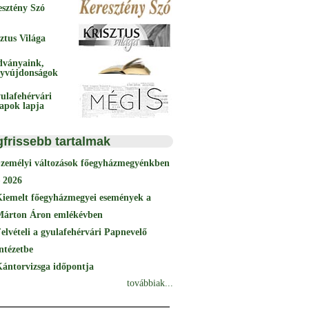
esztény Szó
ztus Világa
dványaink,
yvújdonságok
ulafehérvári
papok lapja
gfrissebb tartalmak
Személyi változások főegyházmegyénkben
 2026
Kiemelt főegyházmegyei események a
Márton Áron emlékévben
elvételi a gyulafehérvári Papnevelő
ntézetbe
ántorvizsga időpontja
továbbiak...