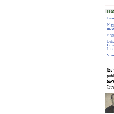
Ha
Bérm
Nagy
megú
Nagy
Beir
Gusz
Líc
Szen