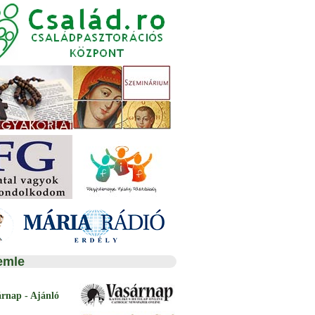
emle
árnap - Ajánló