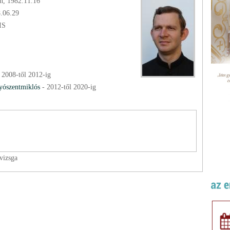
n, 1982.11.16
8.06.29
IS
-
2008
-től
2012
-ig
yószentmiklós
-
2012
-től
2020
-ig
vizsga