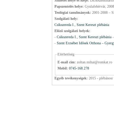
Születés helye és ideje:
Dicsőszentmárto
Papszentelés helye:
Gyulafehérvár, 200
Teológiai tanulmányok:
2001-2008 – S
Szolgálati hely:
Csíkszereda I., Szent Kereszt plébánia
Előző szolgálati helyek:
-
Csíkszereda I., Szent Kereszt plébánia
-
Szent Erzsébet Idősek Otthona – Gyerg
Elérhetőség
E-mail cím:
zoltan.mihai@romkat.ro
Mobil:
0745-168.278
Egyéb tevékenységek:
2015 - plébánosi 