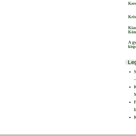
Ker
Kris
Kia
Kön
A gy
kis
Le
–
F
I
K