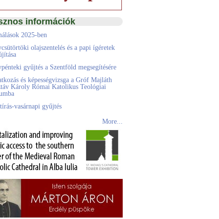
sznos információk
álások 2025-ben
csütörtöki olajszentelés és a papi ígéretek
jítása
pénteki gyűjtés a Szentföld megsegítésére
atkozás és képességvizsga a Gróf Majláth
táv Károly Római Katolikus Teológiai
eumba
tírás-vasárnapi gyűjtés
More...