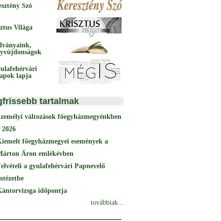
esztény Szó
ztus Világa
dványaink,
yvújdonságok
ulafehérvári
papok lapja
gfrissebb tartalmak
Személyi változások főegyházmegyénkben
 2026
Kiemelt főegyházmegyei események a
Márton Áron emlékévben
elvételi a gyulafehérvári Papnevelő
ntézetbe
ántorvizsga időpontja
továbbiak...