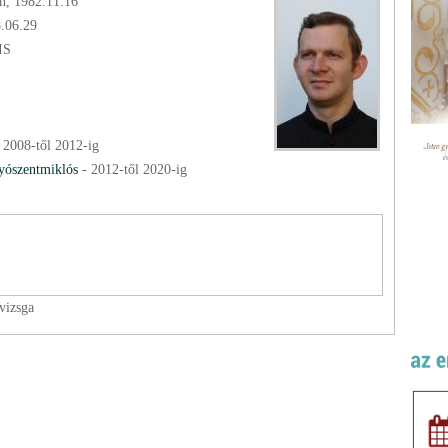
n, 1982.11.16
8.06.29
IS
-
2008
-től
2012
-ig
yószentmiklós
-
2012
-től
2020
-ig
vizsga