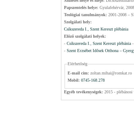
Születés helye és ideje:
Dicsőszentmárto
Papszentelés helye:
Gyulafehérvár, 200
Teológiai tanulmányok:
2001-2008 – S
Szolgálati hely:
Csíkszereda I., Szent Kereszt plébánia
Előző szolgálati helyek:
-
Csíkszereda I., Szent Kereszt plébánia
-
Szent Erzsébet Idősek Otthona – Gyerg
Elérhetőség
E-mail cím:
zoltan.mihai@romkat.ro
Mobil:
0745-168.278
Egyéb tevékenységek:
2015 - plébánosi 