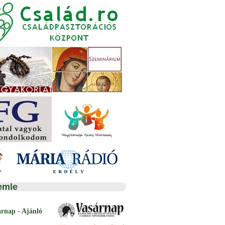
emle
árnap - Ajánló