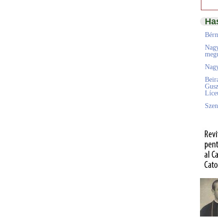
Ha
Bérm
Nagy
megú
Nagy
Beir
Gusz
Líc
Szen