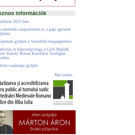
sznos információk
álások 2025-ben
csütörtöki olajszentelés és a papi ígéretek
jítása
pénteki gyűjtés a Szentföld megsegítésére
atkozás és képességvizsga a Gróf Majláth
táv Károly Római Katolikus Teológiai
eumba
tírás-vasárnapi gyűjtés
Mai multe...