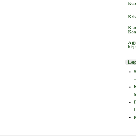
Ker
Kris
Kia
Kön
A gy
kis
Le
–
F
I
K